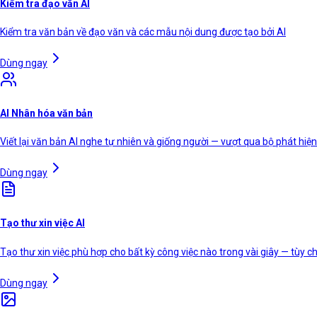
Kiểm tra đạo văn AI
Kiểm tra văn bản về đạo văn và các mẫu nội dung được tạo bởi AI
Dùng ngay
AI Nhân hóa văn bản
Viết lại văn bản AI nghe tự nhiên và giống người — vượt qua bộ phát hiện
Dùng ngay
Tạo thư xin việc AI
Tạo thư xin việc phù hợp cho bất kỳ công việc nào trong vài giây — tùy c
Dùng ngay