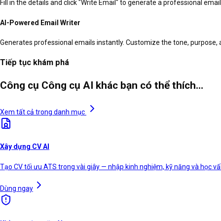
Fill in the details and click "Write Email" to generate a professional email
AI-Powered Email Writer
Generates professional emails instantly. Customize the tone, purpose, 
Tiếp tục khám phá
Công cụ Công cụ AI khác bạn có thể thích…
Xem tất cả trong danh mục
Xây dựng CV AI
Tạo CV tối ưu ATS trong vài giây — nhập kinh nghiệm, kỹ năng và học vấn
Dùng ngay