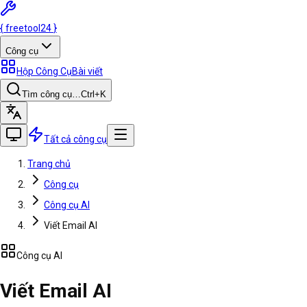
{
freetool
24
}
Công cụ
Hộp Công Cụ
Bài viết
Tìm công cụ…
Ctrl
+K
Tất cả công cụ
Trang chủ
Công cụ
Công cụ AI
Viết Email AI
Công cụ AI
Viết Email AI