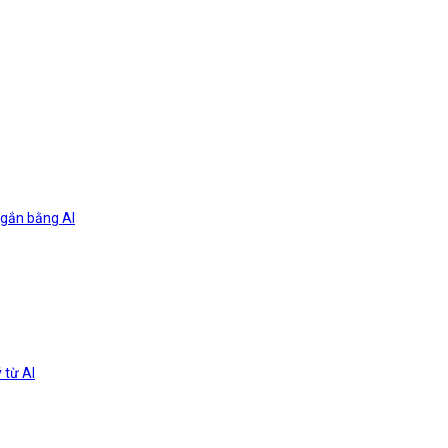
ngắn bằng AI
 từ AI