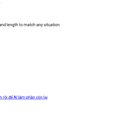
.
and length to match any situation.
 rồi để AI làm phần còn lại