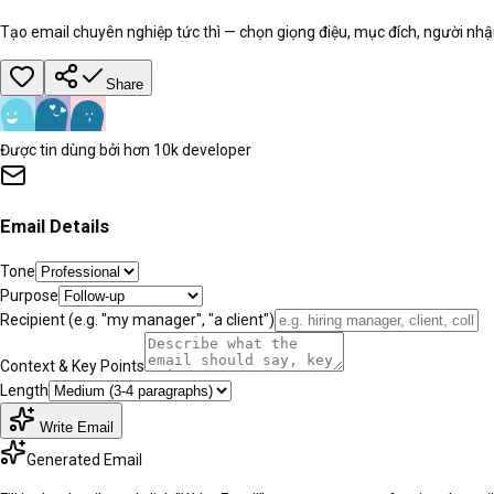
Tạo email chuyên nghiệp tức thì — chọn giọng điệu, mục đích, người nhận
Share
Được tin dùng bởi hơn 10k developer
Email Details
Tone
Purpose
Recipient (e.g. "my manager", "a client")
Context & Key Points
Length
Write Email
Generated Email