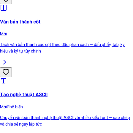
Văn bản thành cột
Mới
Tách văn bản thành các cột theo dấu phân cách — dấu phẩy, tab, ký
hiệu và ký tự tùy chỉnh
Tạo nghệ thuật ASCII
Mới
Phổ biến
Chuyển văn bản thành nghệ thuật ASCII với nhiều kiểu font — sao chép
và chia sẻ ngay lập tức