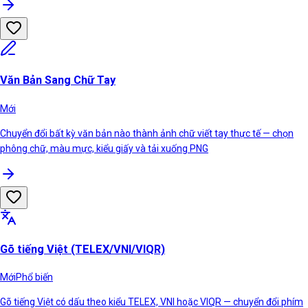
Văn Bản Sang Chữ Tay
Mới
Chuyển đổi bất kỳ văn bản nào thành ảnh chữ viết tay thực tế — chọn
phông chữ, màu mực, kiểu giấy và tải xuống PNG
Gõ tiếng Việt (TELEX/VNI/VIQR)
Mới
Phổ biến
Gõ tiếng Việt có dấu theo kiểu TELEX, VNI hoặc VIQR — chuyển đổi phím