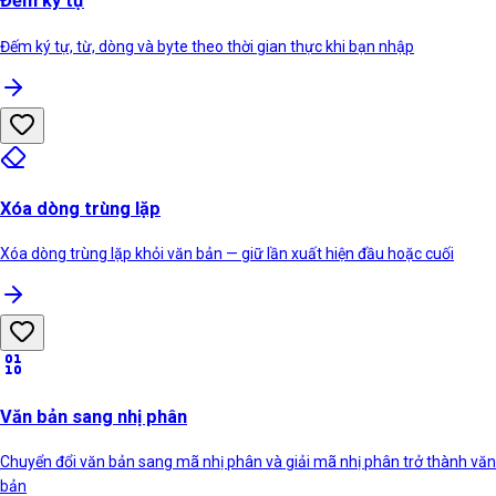
Đếm ký tự
Đếm ký tự, từ, dòng và byte theo thời gian thực khi bạn nhập
Xóa dòng trùng lặp
Xóa dòng trùng lặp khỏi văn bản — giữ lần xuất hiện đầu hoặc cuối
Văn bản sang nhị phân
Chuyển đổi văn bản sang mã nhị phân và giải mã nhị phân trở thành văn
bản