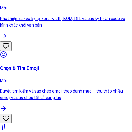
Mới
Phát hiện và xóa ký tự zero-width, BOM, RTL và các ký tự Unicode vô
hình khác khỏi văn bản
Chọn & Tìm Emoji
Mới
Duyệt, tìm kiếm và sao chép emoji theo danh mục — thu thập nhiều
emoji và sao chép tất cả cùng lúc