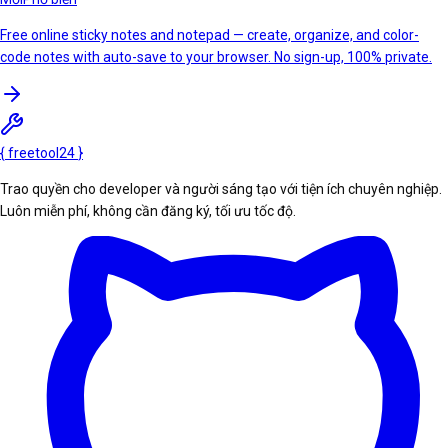
Free online sticky notes and notepad — create, organize, and color-
code notes with auto-save to your browser. No sign-up, 100% private.
{
freetool
24
}
Trao quyền cho developer và người sáng tạo với tiện ích chuyên nghiệp.
Luôn miễn phí, không cần đăng ký, tối ưu tốc độ.