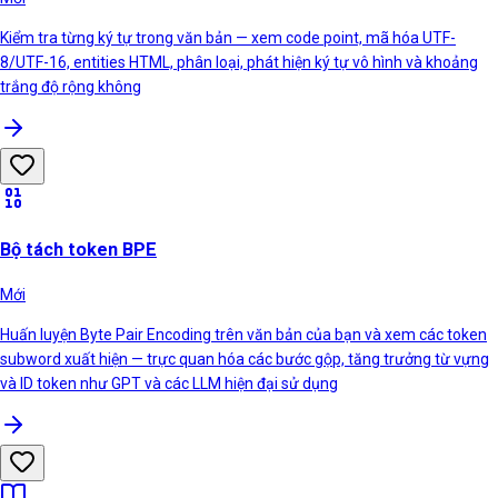
Kiểm tra từng ký tự trong văn bản — xem code point, mã hóa UTF-
8/UTF-16, entities HTML, phân loại, phát hiện ký tự vô hình và khoảng
trắng độ rộng không
Bộ tách token BPE
Mới
Huấn luyện Byte Pair Encoding trên văn bản của bạn và xem các token
subword xuất hiện — trực quan hóa các bước gộp, tăng trưởng từ vựng
và ID token như GPT và các LLM hiện đại sử dụng