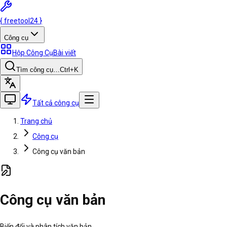
{
freetool
24
}
Công cụ
Hộp Công Cụ
Bài viết
Tìm công cụ…
Ctrl
+K
Tất cả công cụ
Trang chủ
Công cụ
Công cụ văn bản
Công cụ văn bản
Biến đổi và phân tích văn bản