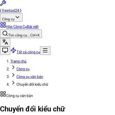
{
freetool
24
}
Công cụ
Hộp Công Cụ
Bài viết
Tìm công cụ…
Ctrl
+K
Tất cả công cụ
Trang chủ
Công cụ
Công cụ văn bản
Chuyển đổi kiểu chữ
Công cụ văn bản
Chuyển đổi kiểu chữ