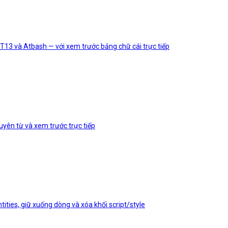
T13 và Atbash — với xem trước bảng chữ cái trực tiếp
uyên từ và xem trước trực tiếp
tities, giữ xuống dòng và xóa khối script/style