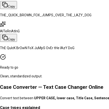
Copy
THE_QUICK_BROWN_FOX_JUMPS_OVER_THE_LAZY_DOG
AlTeRnAtInG
Copy
ThE QuIcK BrOwN FoX JuMpS OvEr tHe lAzY DoG
Ready to go
Clean, standardized output.
Case Converter — Text Case Changer Online
Convert text between
UPPER CASE, lower case, Title Case, Sentenc
Case types explained