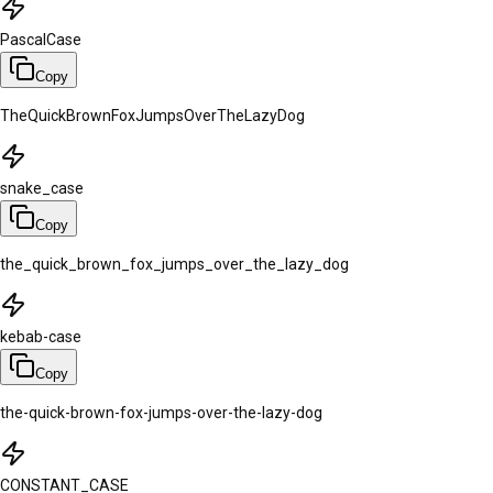
PascalCase
Copy
TheQuickBrownFoxJumpsOverTheLazyDog
snake_case
Copy
the_quick_brown_fox_jumps_over_the_lazy_dog
kebab-case
Copy
the-quick-brown-fox-jumps-over-the-lazy-dog
CONSTANT_CASE