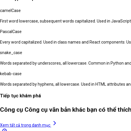
camelCase
First word lowercase, subsequent words capitalized. Used in JavaScri
PascalCase
Every word capitalized. Used in class names and React components: Use
snake_case
Words separated by underscores, all lowercase. Common in Python a
kebab-case
Words separated by hyphens, all lowercase. Used in HTML attributes 
Tiếp tục khám phá
Công cụ Công cụ văn bản khác bạn có thể thíc
Xem tất cả trong danh mục