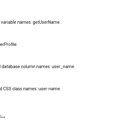
pt variable names: getUserName.
rProfile.
nd database column names: user_name.
and CSS class names: user-name.
h…