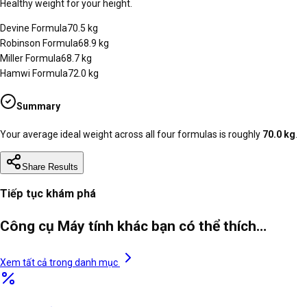
Healthy weight for your height.
Devine Formula
70.5
kg
Robinson Formula
68.9
kg
Miller Formula
68.7
kg
Hamwi Formula
72.0
kg
Summary
Your average ideal weight across all four formulas is roughly
70.0
kg
.
Share Results
Tiếp tục khám phá
Công cụ Máy tính khác bạn có thể thích…
Xem tất cả trong danh mục