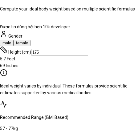
Compute your ideal body weight based on multiple scientific formulas
Được tin dùng bởi hơn 10k developer
Gender
male
female
Height (cm)
5.7
Feet
69
Inches
Ideal weight varies by individual. These formulas provide scientific
estimates supported by various medical bodies.
Recommended Range (BMI Based)
57
-
77
kg