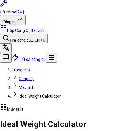
{
freetool
24
}
Công cụ
Hộp Công Cụ
Bài viết
Tìm công cụ…
Ctrl
+K
Tất cả công cụ
Trang chủ
Công cụ
Máy tính
Ideal Weight Calculator
Máy tính
Ideal Weight Calculator