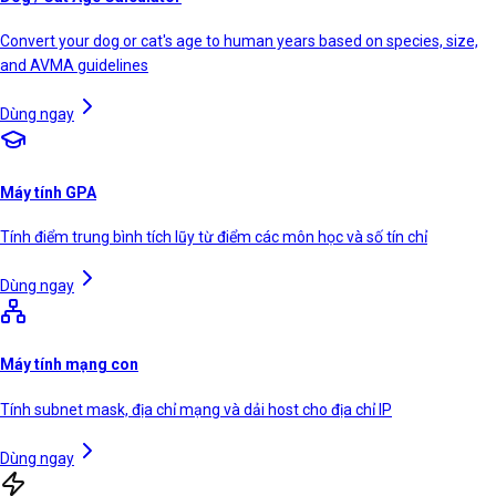
Convert your dog or cat's age to human years based on species, size,
and AVMA guidelines
Dùng ngay
Máy tính GPA
Tính điểm trung bình tích lũy từ điểm các môn học và số tín chỉ
Dùng ngay
Máy tính mạng con
Tính subnet mask, địa chỉ mạng và dải host cho địa chỉ IP
Dùng ngay