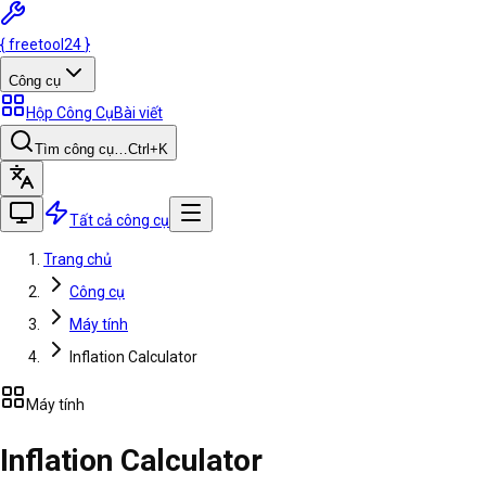
{
freetool
24
}
Công cụ
Hộp Công Cụ
Bài viết
Tìm công cụ…
Ctrl
+K
Tất cả công cụ
Trang chủ
Công cụ
Máy tính
Inflation Calculator
Máy tính
Inflation Calculator