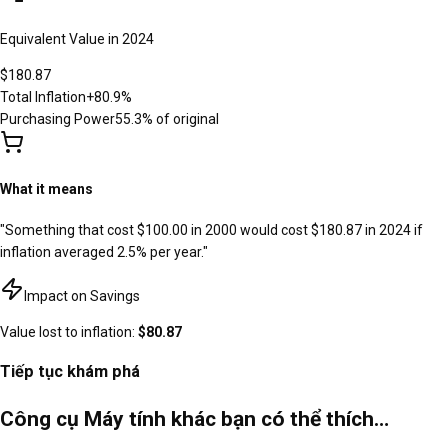
Equivalent Value in
2024
$180.87
Total Inflation
+
80.9
%
Purchasing Power
55.3
% of original
What it means
"Something that cost
$100.00
in
2000
would cost
$180.87
in
2024
if
inflation averaged
2.5
% per year."
Impact on Savings
Value lost to inflation:
$80.87
Tiếp tục khám phá
Công cụ Máy tính khác bạn có thể thích…