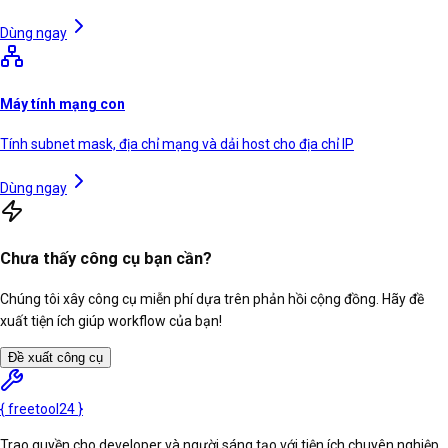
Dùng ngay
Máy tính mạng con
Tính subnet mask, địa chỉ mạng và dải host cho địa chỉ IP
Dùng ngay
Chưa thấy công cụ bạn cần?
Chúng tôi xây công cụ miễn phí dựa trên phản hồi cộng đồng. Hãy đề
xuất tiện ích giúp workflow của bạn!
Đề xuất công cụ
{
freetool
24
}
Trao quyền cho developer và người sáng tạo với tiện ích chuyên nghiệp.