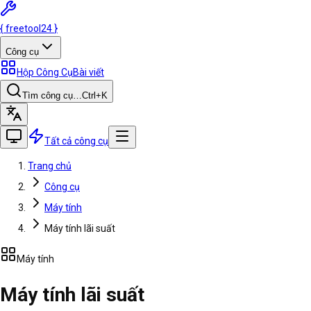
{
freetool
24
}
Công cụ
Hộp Công Cụ
Bài viết
Tìm công cụ…
Ctrl
+K
Tất cả công cụ
Trang chủ
Công cụ
Máy tính
Máy tính lãi suất
Máy tính
Máy tính lãi suất