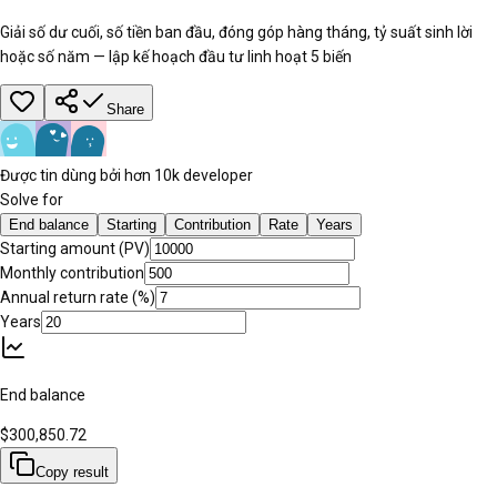
Giải số dư cuối, số tiền ban đầu, đóng góp hàng tháng, tỷ suất sinh lời
hoặc số năm — lập kế hoạch đầu tư linh hoạt 5 biến
Share
Được tin dùng bởi hơn 10k developer
Solve for
End balance
Starting
Contribution
Rate
Years
Starting amount (PV)
Monthly contribution
Annual return rate (%)
Years
End balance
$300,850.72
Copy result