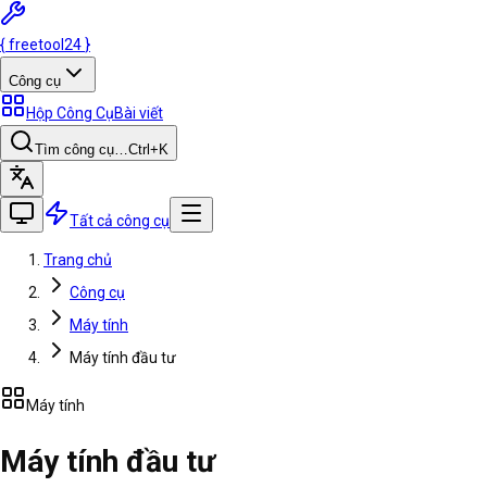
{
freetool
24
}
Công cụ
Hộp Công Cụ
Bài viết
Tìm công cụ…
Ctrl
+K
Tất cả công cụ
Trang chủ
Công cụ
Máy tính
Máy tính đầu tư
Máy tính
Máy tính đầu tư