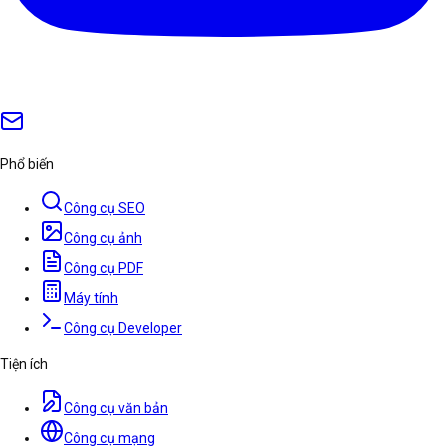
Phổ biến
Công cụ SEO
Công cụ ảnh
Công cụ PDF
Máy tính
Công cụ Developer
Tiện ích
Công cụ văn bản
Công cụ mạng