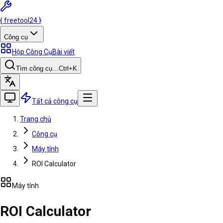
{
freetool
24
}
Công cụ
Hộp Công Cụ
Bài viết
Tìm công cụ…
Ctrl
+K
Tất cả công cụ
Trang chủ
Công cụ
Máy tính
ROI Calculator
Máy tính
ROI Calculator