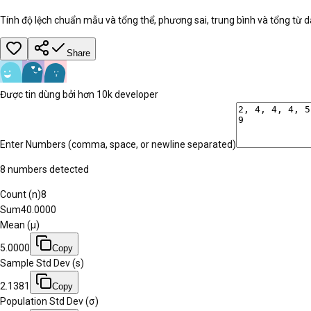
Tính độ lệch chuẩn mẫu và tổng thể, phương sai, trung bình và tổng từ 
Share
Được tin dùng bởi hơn 10k developer
Enter Numbers (comma, space, or newline separated)
8
number
s
detected
Count (n)
8
Sum
40.0000
Mean (μ)
5.0000
Copy
Sample Std Dev (s)
2.1381
Copy
Population Std Dev (σ)