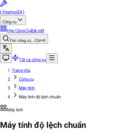
{
freetool
24
}
Công cụ
Hộp Công Cụ
Bài viết
Tìm công cụ…
Ctrl
+K
Tất cả công cụ
Trang chủ
Công cụ
Máy tính
Máy tính độ lệch chuẩn
Máy tính
Máy tính độ lệch chuẩn