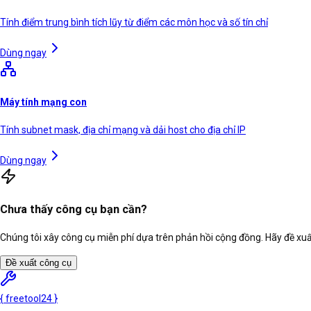
Tính điểm trung bình tích lũy từ điểm các môn học và số tín chỉ
Dùng ngay
Máy tính mạng con
Tính subnet mask, địa chỉ mạng và dải host cho địa chỉ IP
Dùng ngay
Chưa thấy công cụ bạn cần?
Chúng tôi xây công cụ miễn phí dựa trên phản hồi cộng đồng. Hãy đề xuất
Đề xuất công cụ
{
freetool
24
}