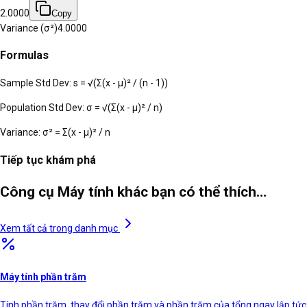
2.0000
Copy
Variance (σ²)
4.0000
Formulas
Sample Std Dev: s = √(Σ(x - μ)² / (n - 1))
Population Std Dev: σ = √(Σ(x - μ)² / n)
Variance: σ² = Σ(x - μ)² / n
Tiếp tục khám phá
Công cụ Máy tính khác bạn có thể thích…
Xem tất cả trong danh mục
Máy tính phần trăm
Tính phần trăm, thay đổi phần trăm và phần trăm của tổng ngay lập tức