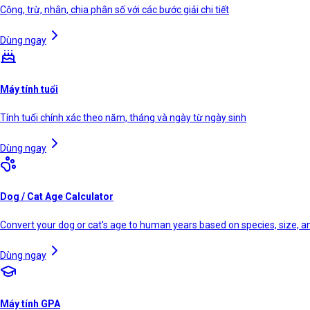
Cộng, trừ, nhân, chia phân số với các bước giải chi tiết
Dùng ngay
Máy tính tuổi
Tính tuổi chính xác theo năm, tháng và ngày từ ngày sinh
Dùng ngay
Dog / Cat Age Calculator
Convert your dog or cat's age to human years based on species, size, 
Dùng ngay
Máy tính GPA