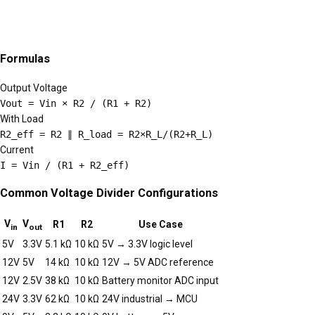
Formulas
Output Voltage
Vout = Vin × R2 / (R1 + R2)
With Load
R2_eff = R2 ∥ R_load = R2×R_L/(R2+R_L)
Current
I = Vin / (R1 + R2_eff)
Common Voltage Divider Configurations
V
V
R1
R2
Use Case
in
out
5V
3.3V
5.1 kΩ
10 kΩ
5V → 3.3V logic level
12V
5V
14 kΩ
10 kΩ
12V → 5V ADC reference
12V
2.5V
38 kΩ
10 kΩ
Battery monitor ADC input
24V
3.3V
62 kΩ
10 kΩ
24V industrial → MCU