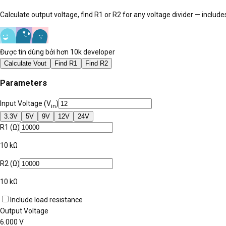
Calculate output voltage, find R1 or R2 for any voltage divider — includ
Được tin dùng bởi hơn 10k developer
Calculate Vout
Find R1
Find R2
Parameters
Input Voltage (V
)
in
3.3
V
5
V
9
V
12
V
24
V
R1 (Ω)
10 kΩ
R2 (Ω)
10 kΩ
Include load resistance
Output Voltage
6.000
V