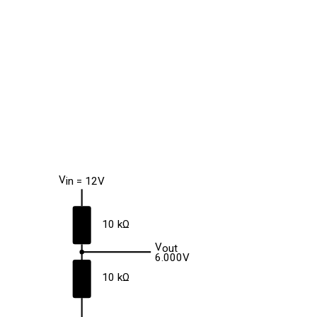
V
in
=
12
V
R1
10 kΩ
V
out
6.000
V
R2
10 kΩ