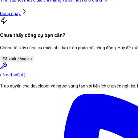
Tính subnet mask, địa chỉ mạng và dải host cho địa chỉ IP
Dùng ngay
Chưa thấy công cụ bạn cần?
Chúng tôi xây công cụ miễn phí dựa trên phản hồi cộng đồng. Hãy đề xuất
Đề xuất công cụ
{
freetool
24
}
Trao quyền cho developer và người sáng tạo với tiện ích chuyên nghiệp. 