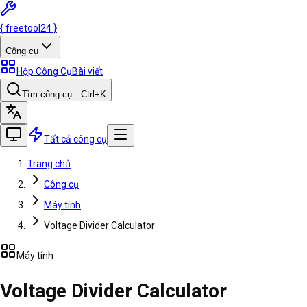
{
freetool
24
}
Công cụ
Hộp Công Cụ
Bài viết
Tìm công cụ…
Ctrl
+K
Tất cả công cụ
Trang chủ
Công cụ
Máy tính
Voltage Divider Calculator
Máy tính
Voltage Divider Calculator