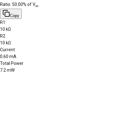
Ratio:
50.00
% of V
in
Copy
R1
10 kΩ
R2
10 kΩ
Current
0.60 mA
Total Power
7.2 mW