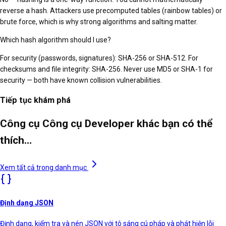
reverse a hash. Attackers use precomputed tables (rainbow tables) or
brute force, which is why strong algorithms and salting matter.
Which hash algorithm should I use?
For security (passwords, signatures): SHA-256 or SHA-512. For
checksums and file integrity: SHA-256. Never use MD5 or SHA-1 for
security — both have known collision vulnerabilities.
Tiếp tục khám phá
Công cụ Công cụ Developer khác bạn có thể
thích…
Xem tất cả trong danh mục
Định dạng JSON
Định dạng, kiểm tra và nén JSON với tô sáng cú pháp và phát hiện lỗi