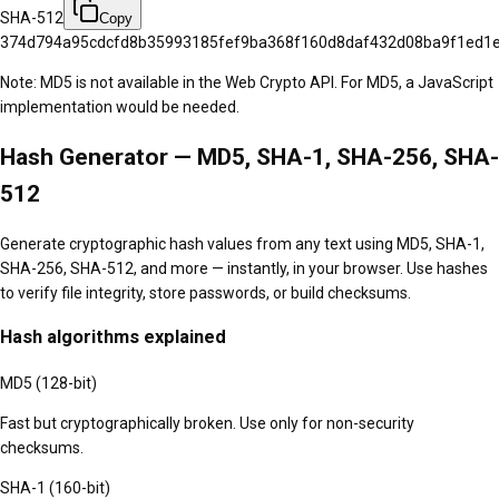
SHA-512
Copy
374d794a95cdcfd8b35993185fef9ba368f160d8daf432d08ba9f1ed1
Note: MD5 is not available in the Web Crypto API. For MD5, a JavaScript
implementation would be needed.
Hash Generator — MD5, SHA-1, SHA-256, SHA-
512
Generate cryptographic hash values from any text using MD5, SHA-1,
SHA-256, SHA-512, and more — instantly, in your browser. Use hashes
to verify file integrity, store passwords, or build checksums.
Hash algorithms explained
MD5 (128-bit)
Fast but cryptographically broken. Use only for non-security
checksums.
SHA-1 (160-bit)