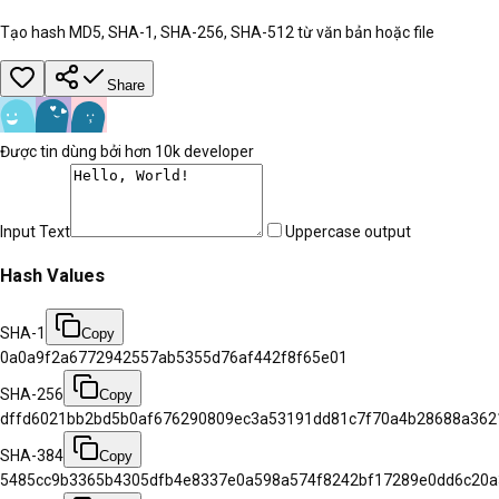
Tạo hash MD5, SHA-1, SHA-256, SHA-512 từ văn bản hoặc file
Share
Được tin dùng bởi hơn 10k developer
Input Text
Uppercase output
Hash Values
SHA-1
Copy
0a0a9f2a6772942557ab5355d76af442f8f65e01
SHA-256
Copy
dffd6021bb2bd5b0af676290809ec3a53191dd81c7f70a4b28688a362
SHA-384
Copy
5485cc9b3365b4305dfb4e8337e0a598a574f8242bf17289e0dd6c20a