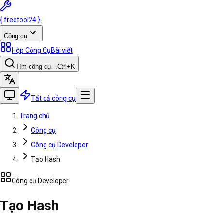
{
freetool
24
}
Công cụ
Hộp Công Cụ
Bài viết
Tìm công cụ…
Ctrl
+K
Tất cả công cụ
Trang chủ
Công cụ
Công cụ Developer
Tạo Hash
Công cụ Developer
Tạo Hash