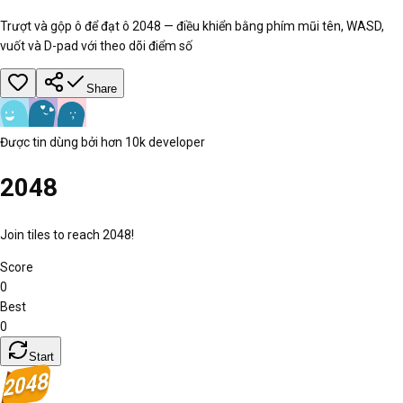
Trượt và gộp ô để đạt ô 2048 — điều khiển bằng phím mũi tên, WASD,
vuốt và D-pad với theo dõi điểm số
Share
Được tin dùng bởi hơn 10k developer
2048
Join tiles to reach
2048!
Score
0
Best
0
Start
2048