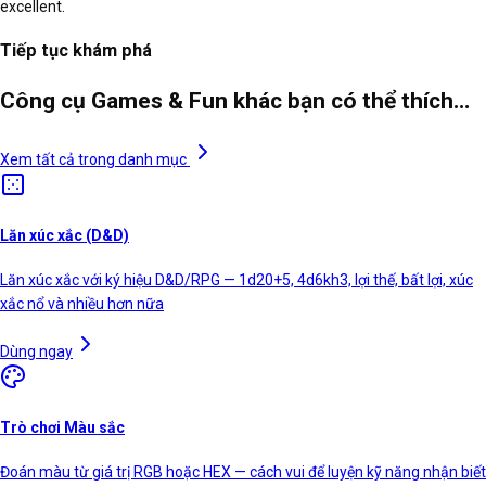
excellent.
Tiếp tục khám phá
Công cụ Games & Fun khác bạn có thể thích…
Xem tất cả trong danh mục
Lăn xúc xắc (D&D)
Lăn xúc xắc với ký hiệu D&D/RPG — 1d20+5, 4d6kh3, lợi thế, bất lợi, xúc
xắc nổ và nhiều hơn nữa
Dùng ngay
Trò chơi Màu sắc
Đoán màu từ giá trị RGB hoặc HEX — cách vui để luyện kỹ năng nhận biết