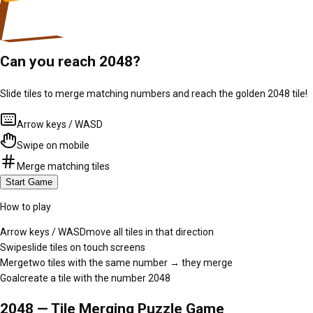
Can you reach 2048?
Slide tiles to merge matching numbers and reach the golden 2048 tile!
Arrow keys / WASD
Swipe on mobile
Merge matching tiles
Start Game
How to play
Arrow keys / WASD
move all tiles in that direction
Swipe
slide tiles on touch screens
Merge
two tiles with the same number → they merge
Goal
create a tile with the number 2048
2048 — Tile Merging Puzzle Game