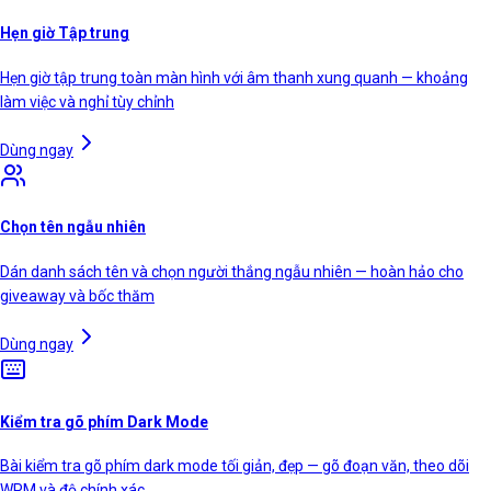
Hẹn giờ Tập trung
Hẹn giờ tập trung toàn màn hình với âm thanh xung quanh — khoảng
làm việc và nghỉ tùy chỉnh
Dùng ngay
Chọn tên ngẫu nhiên
Dán danh sách tên và chọn người thắng ngẫu nhiên — hoàn hảo cho
giveaway và bốc thăm
Dùng ngay
Kiểm tra gõ phím Dark Mode
Bài kiểm tra gõ phím dark mode tối giản, đẹp — gõ đoạn văn, theo dõi
WPM và độ chính xác