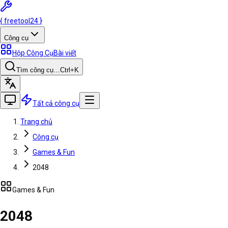
{
freetool
24
}
Công cụ
Hộp Công Cụ
Bài viết
Tìm công cụ…
Ctrl
+K
Tất cả công cụ
Trang chủ
Công cụ
Games & Fun
2048
Games & Fun
2048