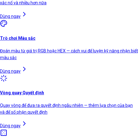
xắc nổ và nhiều hơn nữa
Dùng ngay
Trò chơi Màu sắc
Đoán màu từ giá trị RGB hoặc HEX — cách vui để luyện kỹ năng nhận biết
màu sắc
Dùng ngay
Vòng quay Quyết định
Quay vòng để đưa ra quyết định ngẫu nhiên — thêm lựa chọn của bạn
và để số phận quyết định
Dùng ngay