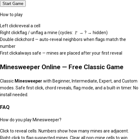
Start Game
How to play
Left click
reveal a cell
Right click
flag / unflag a mine (cycles: 🚩 → ? → hidden)
Double click
chord — auto-reveal neighbors when flags match the
number
First click
always safe — mines are placed after your first reveal
Minesweeper Online — Free Classic Game
Classic
Minesweeper
with Beginner, Intermediate, Expert, and Custom
modes. Safe first click, chord reveals, flag mode, and a built-in timer. No
install needed.
FAQ
How do you play Minesweeper?
Click to reveal cells. Numbers show how many mines are adjacent.
Right-click to flag suspected mines. Clear all non-mine cells to win.