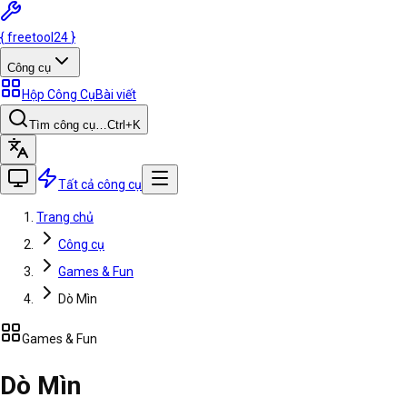
{
freetool
24
}
Công cụ
Hộp Công Cụ
Bài viết
Tìm công cụ…
Ctrl
+K
Tất cả công cụ
Trang chủ
Công cụ
Games & Fun
Dò Mìn
Games & Fun
Dò Mìn