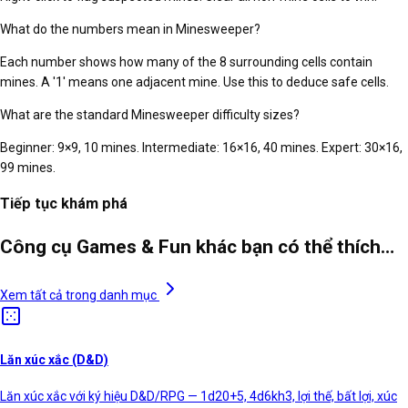
What do the numbers mean in Minesweeper?
Each number shows how many of the 8 surrounding cells contain
mines. A '1' means one adjacent mine. Use this to deduce safe cells.
What are the standard Minesweeper difficulty sizes?
Beginner: 9×9, 10 mines. Intermediate: 16×16, 40 mines. Expert: 30×16,
99 mines.
Tiếp tục khám phá
Công cụ Games & Fun khác bạn có thể thích…
Xem tất cả trong danh mục
Lăn xúc xắc (D&D)
Lăn xúc xắc với ký hiệu D&D/RPG — 1d20+5, 4d6kh3, lợi thế, bất lợi, xúc