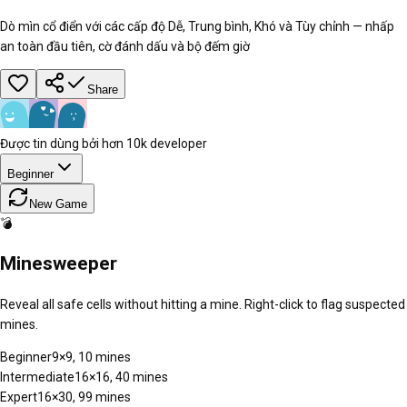
Dò mìn cổ điển với các cấp độ Dễ, Trung bình, Khó và Tùy chỉnh — nhấp
an toàn đầu tiên, cờ đánh dấu và bộ đếm giờ
Share
Được tin dùng bởi hơn 10k developer
Beginner
New Game
💣
Minesweeper
Reveal all safe cells without hitting a mine. Right-click to flag suspected
mines.
Beginner
9×9, 10 mines
Intermediate
16×16, 40 mines
Expert
16×30, 99 mines