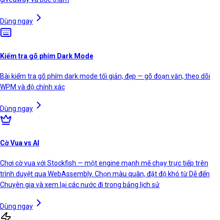
Dùng ngay
Kiểm tra gõ phím Dark Mode
Bài kiểm tra gõ phím dark mode tối giản, đẹp — gõ đoạn văn, theo dõi
WPM và độ chính xác
Dùng ngay
Cờ Vua vs AI
Chơi cờ vua với Stockfish — một engine mạnh mẽ chạy trực tiếp trên
trình duyệt qua WebAssembly. Chọn màu quân, đặt độ khó từ Dễ đến
Chuyên gia và xem lại các nước đi trong bảng lịch sử
Dùng ngay