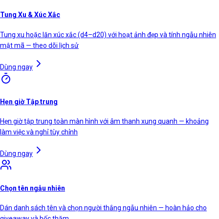
Tung Xu & Xúc Xắc
Tung xu hoặc lăn xúc xắc (d4–d20) với hoạt ảnh đẹp và tính ngẫu nhiên
mật mã — theo dõi lịch sử
Dùng ngay
Hẹn giờ Tập trung
Hẹn giờ tập trung toàn màn hình với âm thanh xung quanh — khoảng
làm việc và nghỉ tùy chỉnh
Dùng ngay
Chọn tên ngẫu nhiên
Dán danh sách tên và chọn người thắng ngẫu nhiên — hoàn hảo cho
giveaway và bốc thăm