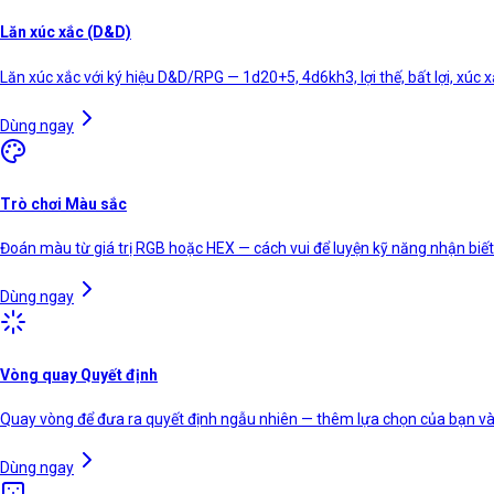
Lăn xúc xắc (D&D)
Lăn xúc xắc với ký hiệu D&D/RPG — 1d20+5, 4d6kh3, lợi thế, bất lợi, xúc 
Dùng ngay
Trò chơi Màu sắc
Đoán màu từ giá trị RGB hoặc HEX — cách vui để luyện kỹ năng nhận biế
Dùng ngay
Vòng quay Quyết định
Quay vòng để đưa ra quyết định ngẫu nhiên — thêm lựa chọn của bạn và
Dùng ngay