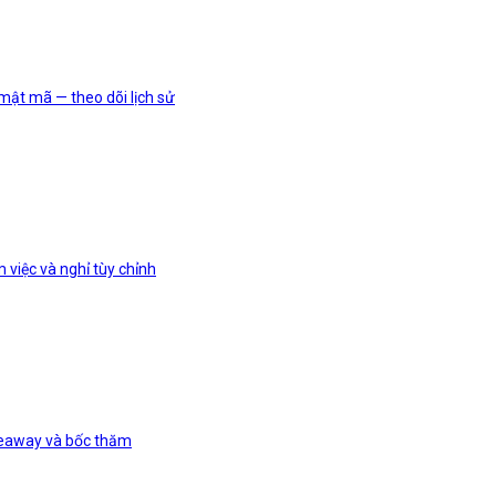
mật mã — theo dõi lịch sử
việc và nghỉ tùy chỉnh
veaway và bốc thăm