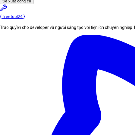
Đề xuất công cụ
{
freetool
24
}
Trao quyền cho developer và người sáng tạo với tiện ích chuyên nghiệp. 