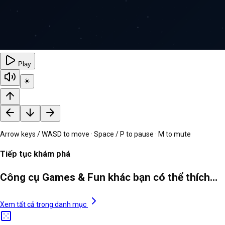
Play
☀️
Arrow keys / WASD to move · Space / P to pause · M to mute
Tiếp tục khám phá
Công cụ Games & Fun khác bạn có thể thích…
Xem tất cả trong danh mục