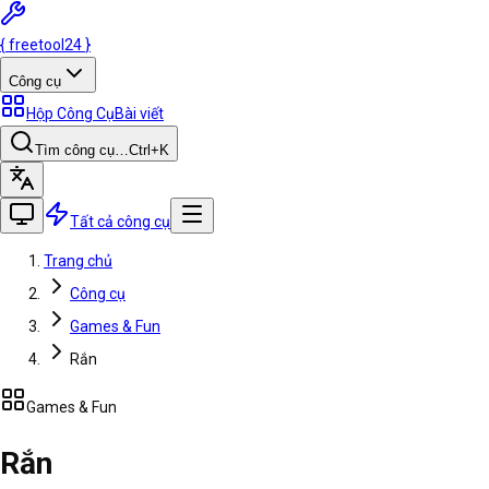
{
freetool
24
}
Công cụ
Hộp Công Cụ
Bài viết
Tìm công cụ…
Ctrl
+K
Tất cả công cụ
Trang chủ
Công cụ
Games & Fun
Rắn
Games & Fun
Rắn