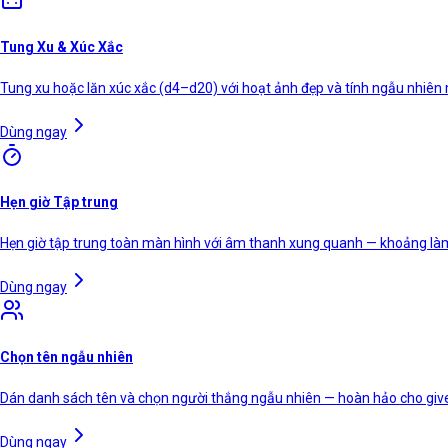
Tung Xu & Xúc Xắc
Tung xu hoặc lăn xúc xắc (d4–d20) với hoạt ảnh đẹp và tính ngẫu nhiên 
Dùng ngay
Hẹn giờ Tập trung
Hẹn giờ tập trung toàn màn hình với âm thanh xung quanh — khoảng làm 
Dùng ngay
Chọn tên ngẫu nhiên
Dán danh sách tên và chọn người thắng ngẫu nhiên — hoàn hảo cho gi
Dùng ngay