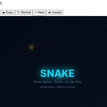
0
🐢 Easy
🏃 Normal
⚡ Hard
🔥 Insane