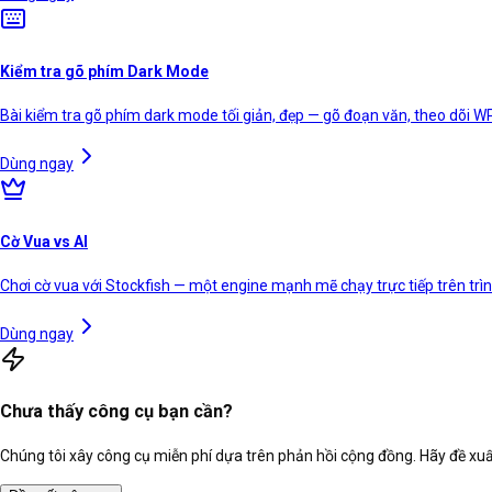
Kiểm tra gõ phím Dark Mode
Bài kiểm tra gõ phím dark mode tối giản, đẹp — gõ đoạn văn, theo dõi W
Dùng ngay
Cờ Vua vs AI
Chơi cờ vua với Stockfish — một engine mạnh mẽ chạy trực tiếp trên tr
Dùng ngay
Chưa thấy công cụ bạn cần?
Chúng tôi xây công cụ miễn phí dựa trên phản hồi cộng đồng. Hãy đề xuất