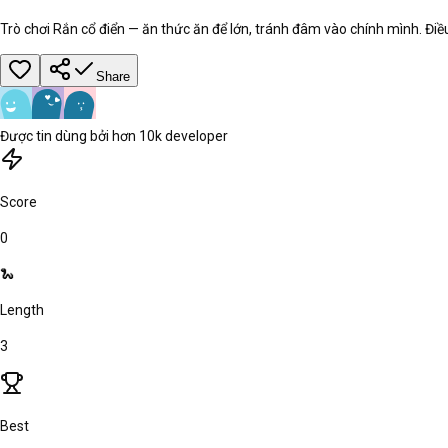
Trò chơi Rắn cổ điển — ăn thức ăn để lớn, tránh đâm vào chính mình. Đi
Share
Được tin dùng bởi hơn 10k developer
Score
0
🐍
Length
3
Best