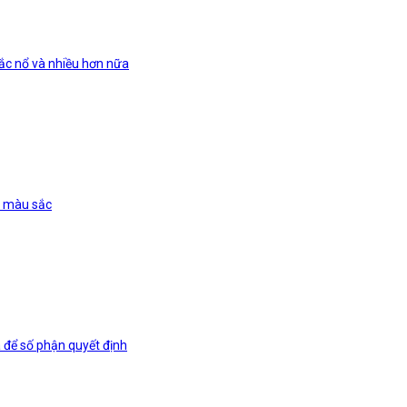
xắc nổ và nhiều hơn nữa
t màu sắc
 để số phận quyết định