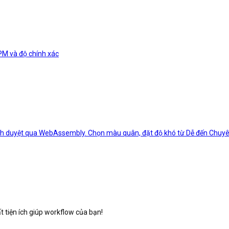
PM và độ chính xác
ình duyệt qua WebAssembly. Chọn màu quân, đặt độ khó từ Dễ đến Chuyên 
 tiện ích giúp workflow của bạn!