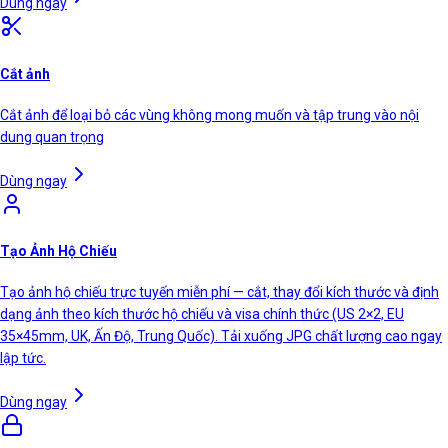
Dùng ngay
Cắt ảnh
Cắt ảnh để loại bỏ các vùng không mong muốn và tập trung vào nội
dung quan trọng
Dùng ngay
Tạo Ảnh Hộ Chiếu
Tạo ảnh hộ chiếu trực tuyến miễn phí — cắt, thay đổi kích thước và định
dạng ảnh theo kích thước hộ chiếu và visa chính thức (US 2×2, EU
35×45mm, UK, Ấn Độ, Trung Quốc). Tải xuống JPG chất lượng cao ngay
lập tức.
Dùng ngay