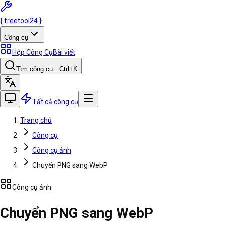
{
freetool
24
}
Công cụ
Hộp Công Cụ
Bài viết
Tìm công cụ…
Ctrl
+K
Tất cả công cụ
Trang chủ
Công cụ
Công cụ ảnh
Chuyển PNG sang WebP
Công cụ ảnh
Chuyển PNG sang WebP