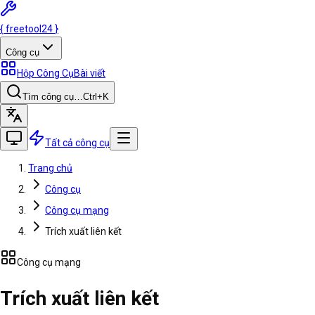
{
freetool
24
}
Công cụ
Hộp Công Cụ
Bài viết
Tìm công cụ…
Ctrl
+K
Tất cả công cụ
Trang chủ
Công cụ
Công cụ mạng
Trích xuất liên kết
Công cụ mạng
Trích xuất liên kết