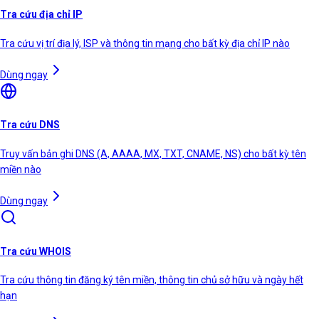
Tra cứu địa chỉ IP
Tra cứu vị trí địa lý, ISP và thông tin mạng cho bất kỳ địa chỉ IP nào
Dùng ngay
Tra cứu DNS
Truy vấn bản ghi DNS (A, AAAA, MX, TXT, CNAME, NS) cho bất kỳ tên
miền nào
Dùng ngay
Tra cứu WHOIS
Tra cứu thông tin đăng ký tên miền, thông tin chủ sở hữu và ngày hết
hạn