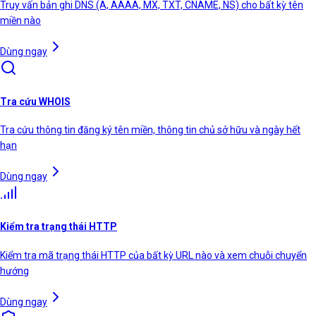
Truy vấn bản ghi DNS (A, AAAA, MX, TXT, CNAME, NS) cho bất kỳ tên
miền nào
Dùng ngay
Tra cứu WHOIS
Tra cứu thông tin đăng ký tên miền, thông tin chủ sở hữu và ngày hết
hạn
Dùng ngay
Kiểm tra trạng thái HTTP
Kiểm tra mã trạng thái HTTP của bất kỳ URL nào và xem chuỗi chuyển
hướng
Dùng ngay