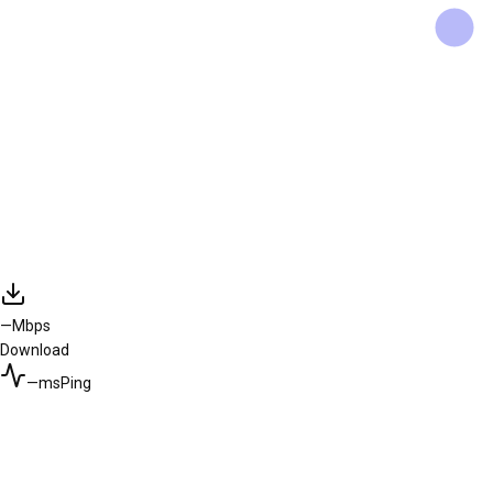
—
Mbps
Download
—
ms
Ping