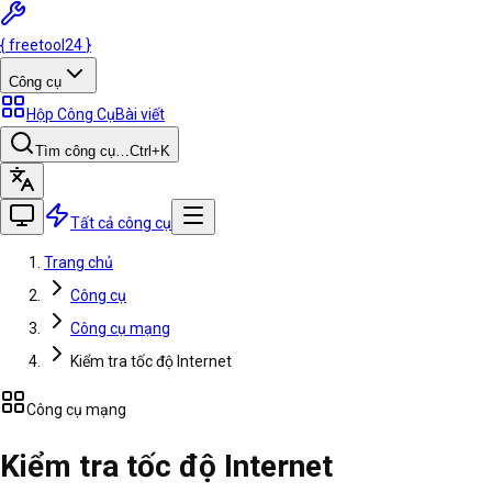
{
freetool
24
}
Công cụ
Hộp Công Cụ
Bài viết
Tìm công cụ…
Ctrl
+K
Tất cả công cụ
Trang chủ
Công cụ
Công cụ mạng
Kiểm tra tốc độ Internet
Công cụ mạng
Kiểm tra tốc độ Internet