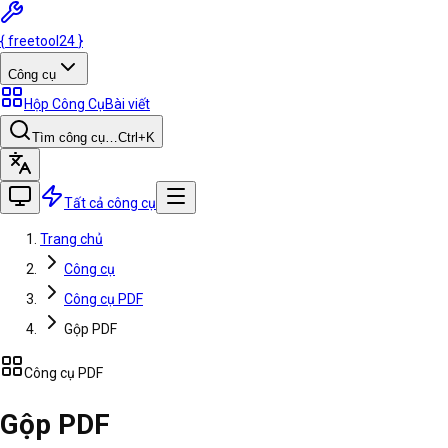
{
freetool
24
}
Công cụ
Hộp Công Cụ
Bài viết
Tìm công cụ…
Ctrl
+K
Tất cả công cụ
Trang chủ
Công cụ
Công cụ PDF
Gộp PDF
Công cụ PDF
Gộp PDF