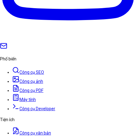
Phổ biến
Công cụ SEO
Công cụ ảnh
Công cụ PDF
Máy tính
Công cụ Developer
Tiện ích
Công cụ văn bản