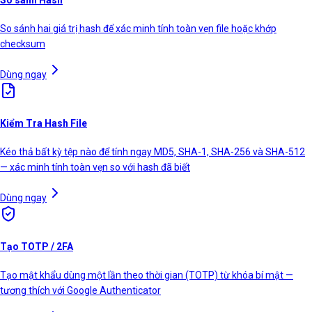
So sánh Hash
So sánh hai giá trị hash để xác minh tính toàn vẹn file hoặc khớp
checksum
Dùng ngay
Kiểm Tra Hash File
Kéo thả bất kỳ tệp nào để tính ngay MD5, SHA-1, SHA-256 và SHA-512
— xác minh tính toàn vẹn so với hash đã biết
Dùng ngay
Tạo TOTP / 2FA
Tạo mật khẩu dùng một lần theo thời gian (TOTP) từ khóa bí mật —
tương thích với Google Authenticator