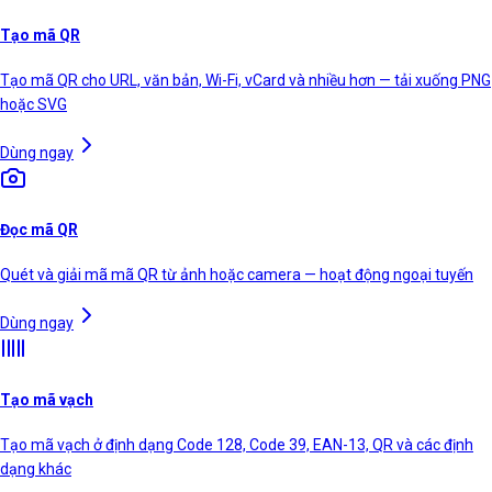
Tạo mã QR
Tạo mã QR cho URL, văn bản, Wi-Fi, vCard và nhiều hơn — tải xuống PNG
hoặc SVG
Dùng ngay
Đọc mã QR
Quét và giải mã mã QR từ ảnh hoặc camera — hoạt động ngoại tuyến
Dùng ngay
Tạo mã vạch
Tạo mã vạch ở định dạng Code 128, Code 39, EAN-13, QR và các định
dạng khác