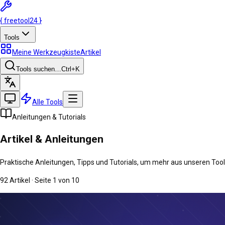
{
freetool
24
}
Tools
Meine Werkzeugkiste
Artikel
Tools suchen…
Ctrl
+K
Alle Tools
Anleitungen & Tutorials
Artikel &
Anleitungen
Praktische Anleitungen, Tipps und Tutorials, um mehr aus unseren Too
92 Artikel
· Seite 1 von 10