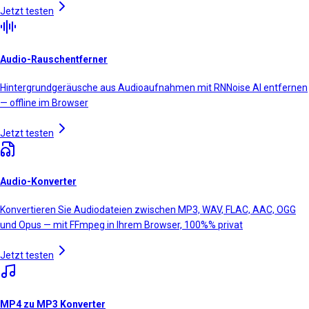
Jetzt testen
Audio-Rauschentferner
Hintergrundgeräusche aus Audioaufnahmen mit RNNoise AI entfernen
— offline im Browser
Jetzt testen
Audio-Konverter
Konvertieren Sie Audiodateien zwischen MP3, WAV, FLAC, AAC, OGG
und Opus — mit FFmpeg in Ihrem Browser, 100%% privat
Jetzt testen
MP4 zu MP3 Konverter