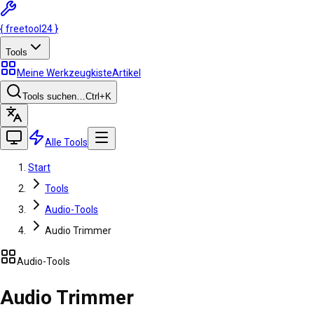
{
freetool
24
}
Tools
Meine Werkzeugkiste
Artikel
Tools suchen…
Ctrl
+K
Alle Tools
Start
Tools
Audio-Tools
Audio Trimmer
Audio-Tools
Audio Trimmer