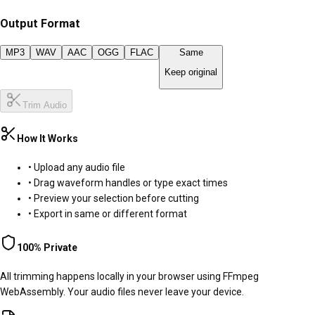
Output Format
MP3
WAV
AAC
OGG
FLAC
Same
Keep original
Trim Audio
How It Works
• Upload any audio file
• Drag waveform handles or type exact times
• Preview your selection before cutting
• Export in same or different format
100% Private
All trimming happens locally in your browser using FFmpeg
WebAssembly. Your audio files never leave your device.