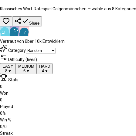
Klassisches Wort-Ratespiel Galgenmännchen — wähle aus 8 Kategorien,
Share
Vertraut von über 10k Entwicklern
Category
Difficulty (lives)
EASY
MEDIUM
HARD
8
♥
6
♥
4
♥
Stats
0
Won
0
Played
0%
Win %
0/0
Streak