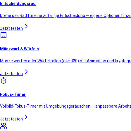
Entscheidungsrad
Drehe das Rad für eine zufällige Entscheidung — eigene Optionen hinz
Jetzt testen
Münzwurf & Würfeln
Münze werfen oder Würfel rollen (d4–d20) mit Animation und kryptogra
Jetzt testen
Fokus-Timer
Vollbild-Fokus-Timer mit Umgebungsgeräuschen — anpassbare Arbeits-
Jetzt testen