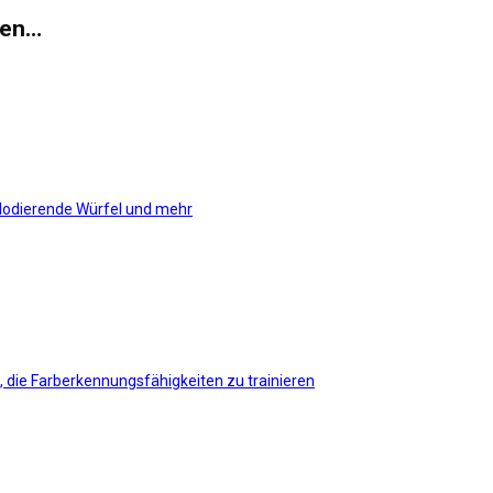
ten…
plodierende Würfel und mehr
, die Farberkennungsfähigkeiten zu trainieren