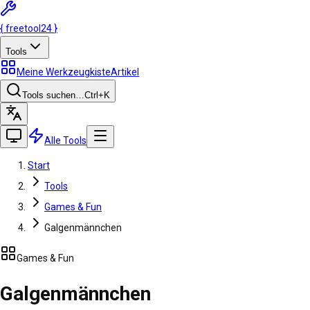
{
freetool
24
}
Tools
Meine Werkzeugkiste
Artikel
Tools suchen…
Ctrl
+K
Alle Tools
Start
Tools
Games & Fun
Galgenmännchen
Games & Fun
Galgenmännchen