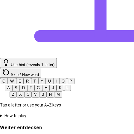
Use hint (reveals 1 letter)
Skip / New word
Q
W
E
R
T
Y
U
I
O
P
A
S
D
F
G
H
J
K
L
Z
X
C
V
B
N
M
Tap a letter or use your
A–Z
keys
How to play
Weiter entdecken