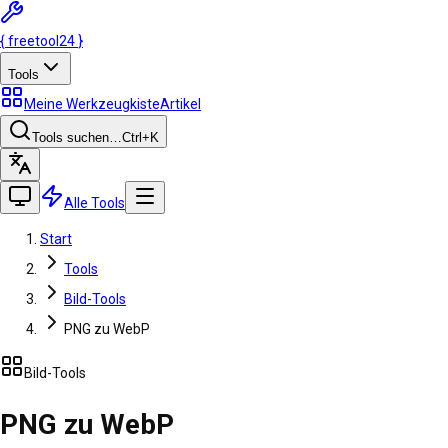
{
freetool
24
}
Tools
Meine Werkzeugkiste
Artikel
Tools suchen…
Ctrl
+K
Alle Tools
Start
Tools
Bild-Tools
PNG zu WebP
Bild-Tools
PNG zu WebP