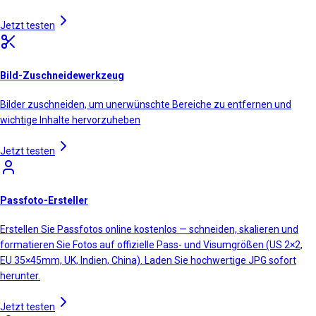
Jetzt testen
Bild-Zuschneidewerkzeug
Bilder zuschneiden, um unerwünschte Bereiche zu entfernen und
wichtige Inhalte hervorzuheben
Jetzt testen
Passfoto-Ersteller
Erstellen Sie Passfotos online kostenlos — schneiden, skalieren und
formatieren Sie Fotos auf offizielle Pass- und Visumgrößen (US 2×2,
EU 35×45mm, UK, Indien, China). Laden Sie hochwertige JPG sofort
herunter.
Jetzt testen