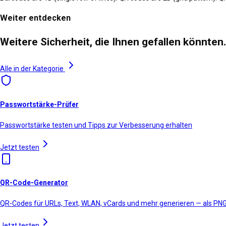
Weiter entdecken
Weitere Sicherheit, die Ihnen gefallen könnte
Alle in der Kategorie
Passwortstärke-Prüfer
Passwortstärke testen und Tipps zur Verbesserung erhalten
Jetzt testen
QR-Code-Generator
QR-Codes für URLs, Text, WLAN, vCards und mehr generieren — als PN
Jetzt testen