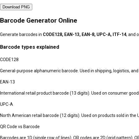
Download PNG
Barcode Generator Online
Generate barcodes in
CODE128, EAN-13, EAN-8, UPC-A, ITF-14
, and 
Barcode types explained
CODE128
General-purpose alphanumeric barcode. Used in shipping, logistics, and
EAN-13
International retail product barcode (13 digits). Used on consumer goods
UPC-A
North American retail barcode (12 digits). Used on products sold in the
QR Code vs Barcode
Barcodes are 1D (single row of lines). QR codes are 2D (grid pattern). 