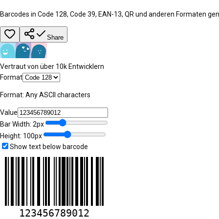
Barcodes in Code 128, Code 39, EAN-13, QR und anderen Formaten gen
Share
Vertraut von über 10k Entwicklern
Format
Format:
Any ASCII characters
Value
Bar Width:
2
px
Height:
100
px
Show text below barcode
123456789012