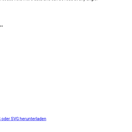
n…
G oder SVG herunterladen