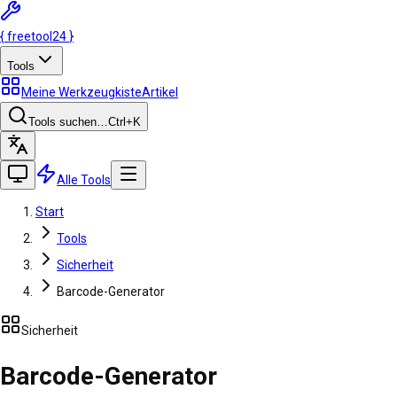
{
freetool
24
}
Tools
Meine Werkzeugkiste
Artikel
Tools suchen…
Ctrl
+K
Alle Tools
Start
Tools
Sicherheit
Barcode-Generator
Sicherheit
Barcode-Generator