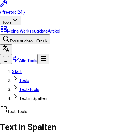
{
freetool
24
}
Tools
Meine Werkzeugkiste
Artikel
Tools suchen…
Ctrl
+K
Alle Tools
Start
Tools
Text-Tools
Text in Spalten
Text-Tools
Text in Spalten