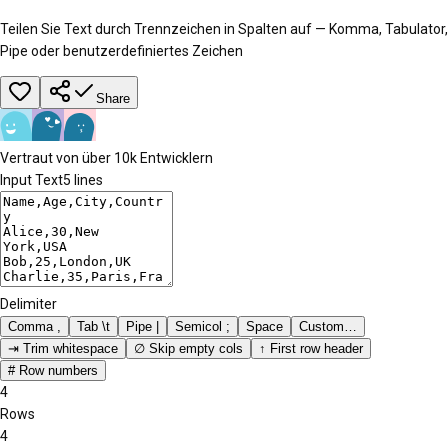
Teilen Sie Text durch Trennzeichen in Spalten auf — Komma, Tabulator,
Pipe oder benutzerdefiniertes Zeichen
Share
Vertraut von über 10k Entwicklern
Input Text
5
lines
Delimiter
Comma ,
Tab \t
Pipe |
Semicol ;
Space
Custom…
⇥ Trim whitespace
∅ Skip empty cols
↑ First row header
# Row numbers
4
Rows
4