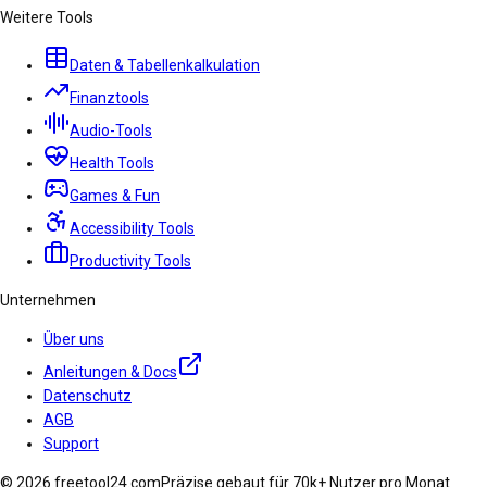
Weitere Tools
Daten & Tabellenkalkulation
Finanztools
Audio-Tools
Health Tools
Games & Fun
Accessibility Tools
Productivity Tools
Unternehmen
Über uns
Anleitungen & Docs
Datenschutz
AGB
Support
© 2026 freetool24.com
Präzise gebaut für 70k+ Nutzer pro Monat