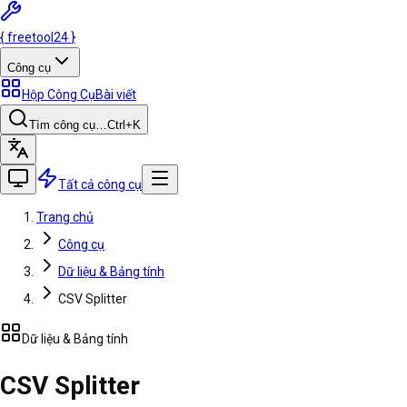
{
freetool
24
}
Công cụ
Hộp Công Cụ
Bài viết
Tìm công cụ…
Ctrl
+K
Tất cả công cụ
Trang chủ
Công cụ
Dữ liệu & Bảng tính
CSV Splitter
Dữ liệu & Bảng tính
CSV Splitter