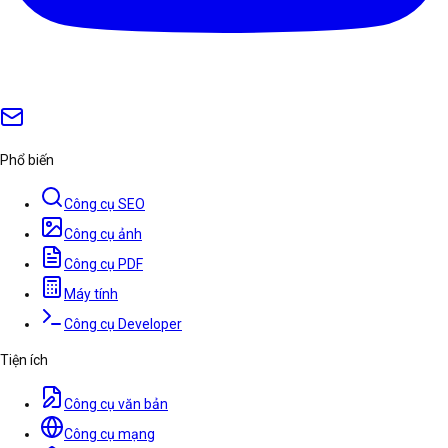
Phổ biến
Công cụ SEO
Công cụ ảnh
Công cụ PDF
Máy tính
Công cụ Developer
Tiện ích
Công cụ văn bản
Công cụ mạng