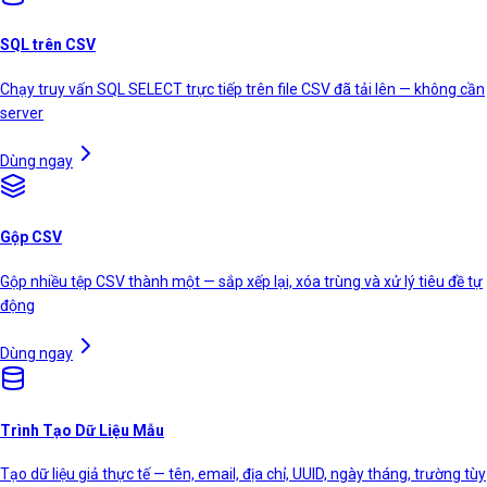
SQL trên CSV
Chạy truy vấn SQL SELECT trực tiếp trên file CSV đã tải lên — không cần
server
Dùng ngay
Gộp CSV
Gộp nhiều tệp CSV thành một — sắp xếp lại, xóa trùng và xử lý tiêu đề tự
động
Dùng ngay
Trình Tạo Dữ Liệu Mẫu
Tạo dữ liệu giả thực tế — tên, email, địa chỉ, UUID, ngày tháng, trường tùy