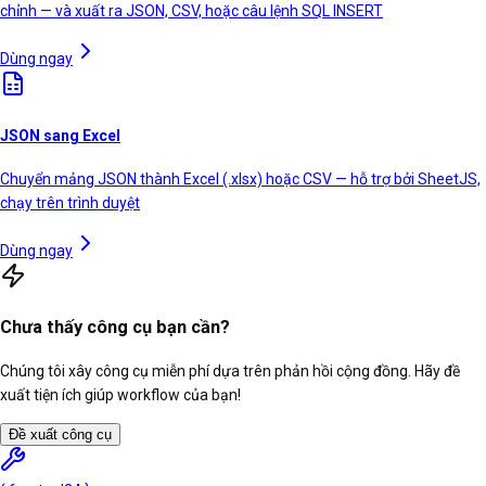
chỉnh — và xuất ra JSON, CSV, hoặc câu lệnh SQL INSERT
Dùng ngay
JSON sang Excel
Chuyển mảng JSON thành Excel (.xlsx) hoặc CSV — hỗ trợ bởi SheetJS,
chạy trên trình duyệt
Dùng ngay
Chưa thấy công cụ bạn cần?
Chúng tôi xây công cụ miễn phí dựa trên phản hồi cộng đồng. Hãy đề
xuất tiện ích giúp workflow của bạn!
Đề xuất công cụ