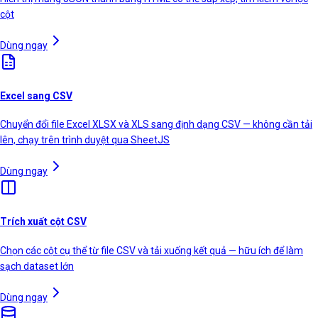
cột
Dùng ngay
Excel sang CSV
Chuyển đổi file Excel XLSX và XLS sang định dạng CSV — không cần tải
lên, chạy trên trình duyệt qua SheetJS
Dùng ngay
Trích xuất cột CSV
Chọn các cột cụ thể từ file CSV và tải xuống kết quả — hữu ích để làm
sạch dataset lớn
Dùng ngay