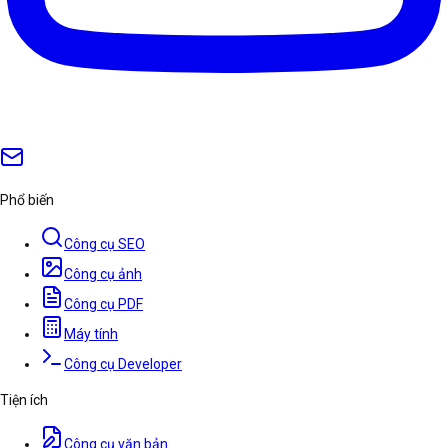
Phổ biến
Công cụ SEO
Công cụ ảnh
Công cụ PDF
Máy tính
Công cụ Developer
Tiện ích
Công cụ văn bản