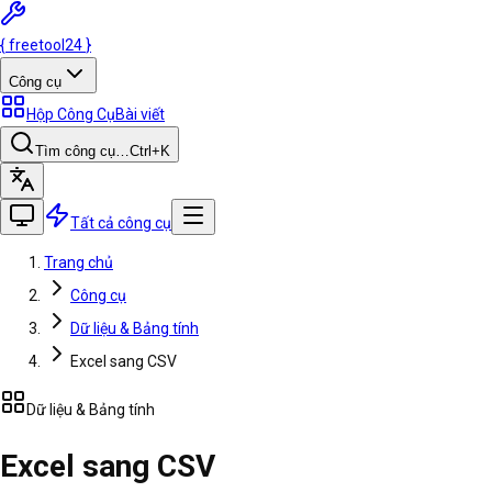
{
freetool
24
}
Công cụ
Hộp Công Cụ
Bài viết
Tìm công cụ…
Ctrl
+K
Tất cả công cụ
Trang chủ
Công cụ
Dữ liệu & Bảng tính
Excel sang CSV
Dữ liệu & Bảng tính
Excel sang CSV