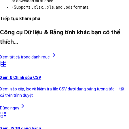
or download all at once.
• Supports
.xlsx
,
.xls
, and
.ods
formats.
Tiếp tục khám phá
Công cụ Dữ liệu & Bảng tính khác bạn có thể
thích…
Xem tất cả trong danh mục
Xem & Chỉnh sửa CSV
Xem, sắp xếp, lọc và kiểm tra file CSV dưới dạng bảng tương tác — tất
cả trên trình duyệt
Dùng ngay
Xem JSON dạng bảng