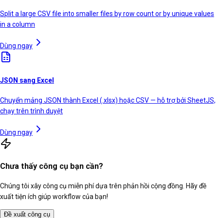
Split a large CSV file into smaller files by row count or by unique values
in a column
Dùng ngay
JSON sang Excel
Chuyển mảng JSON thành Excel (.xlsx) hoặc CSV — hỗ trợ bởi SheetJS,
chạy trên trình duyệt
Dùng ngay
Chưa thấy công cụ bạn cần?
Chúng tôi xây công cụ miễn phí dựa trên phản hồi cộng đồng. Hãy đề
xuất tiện ích giúp workflow của bạn!
Đề xuất công cụ