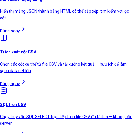
Hiển thị mảng JSON thành bảng HTML có thể sắp xếp, tìm kiếm với lọc
cột
Dùng ngay
Trích xuất cột CSV
Chọn các cột cụ thể từ file CSV và tải xuống kết quả — hữu ích để làm
sạch dataset lớn
Dùng ngay
SQL trên CSV
Chạy truy vấn SQL SELECT trực tiếp trên file CSV đã tải lên — không cần
server