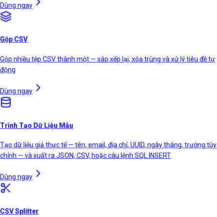
Dùng ngay
Gộp CSV
Gộp nhiều tệp CSV thành một — sắp xếp lại, xóa trùng và xử lý tiêu đề tự
động
Dùng ngay
Trình Tạo Dữ Liệu Mẫu
Tạo dữ liệu giả thực tế — tên, email, địa chỉ, UUID, ngày tháng, trường tùy
chỉnh — và xuất ra JSON, CSV, hoặc câu lệnh SQL INSERT
Dùng ngay
CSV Splitter