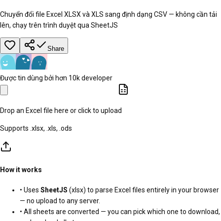
Chuyển đổi file Excel XLSX và XLS sang định dạng CSV — không cần tải
lên, chạy trên trình duyệt qua SheetJS
Share
Được tin dùng bởi hơn 10k developer
Drop an Excel file here or click to upload
Supports .xlsx, .xls, .ods
How it works
• Uses
SheetJS
(xlsx) to parse Excel files entirely in your browser
— no upload to any server.
• All sheets are converted — you can pick which one to download,