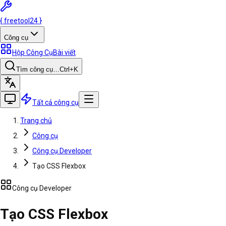
{
freetool
24
}
Công cụ
Hộp Công Cụ
Bài viết
Tìm công cụ…
Ctrl
+K
Tất cả công cụ
Trang chủ
Công cụ
Công cụ Developer
Tạo CSS Flexbox
Công cụ Developer
Tạo CSS Flexbox