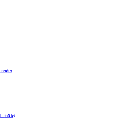
ất nhóm
h chữ ký