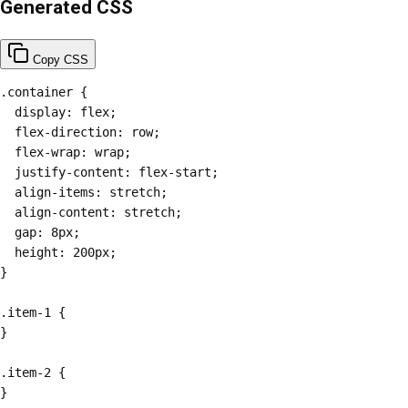
Generated CSS
Copy CSS
.container {

  display: flex;

  flex-direction: row;

  flex-wrap: wrap;

  justify-content: flex-start;

  align-items: stretch;

  align-content: stretch;

  gap: 8px;

  height: 200px;

}

.item-1 {

}

.item-2 {

}
