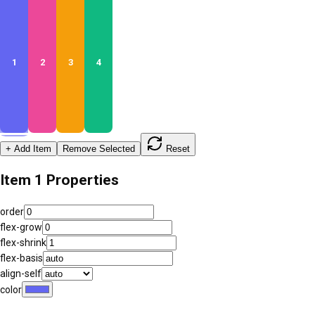
1
2
3
4
+ Add Item
Remove Selected
Reset
Item
1
Properties
order
flex-grow
flex-shrink
flex-basis
align-self
color