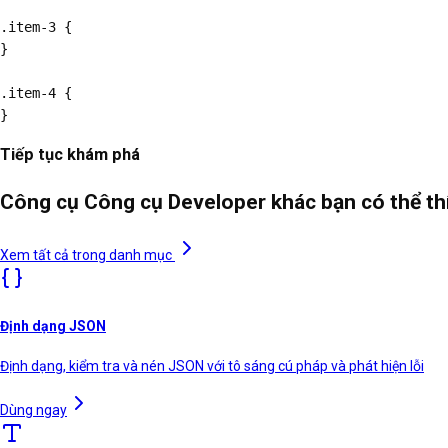
.item-3 {

}

.item-4 {

}
Tiếp tục khám phá
Công cụ Công cụ Developer khác bạn có thể t
Xem tất cả trong danh mục
Định dạng JSON
Định dạng, kiểm tra và nén JSON với tô sáng cú pháp và phát hiện lỗi
Dùng ngay