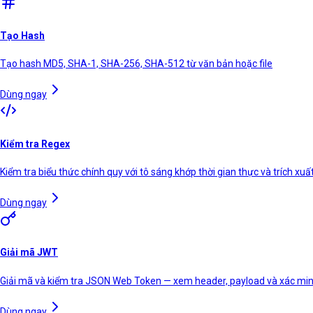
Tạo Hash
Tạo hash MD5, SHA-1, SHA-256, SHA-512 từ văn bản hoặc file
Dùng ngay
Kiểm tra Regex
Kiểm tra biểu thức chính quy với tô sáng khớp thời gian thực và trích xu
Dùng ngay
Giải mã JWT
Giải mã và kiểm tra JSON Web Token — xem header, payload và xác min
Dùng ngay