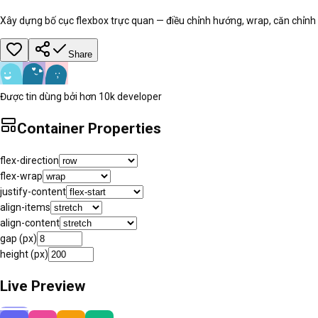
Xây dựng bố cục flexbox trực quan — điều chỉnh hướng, wrap, căn chỉnh 
Share
Được tin dùng bởi hơn 10k developer
Container Properties
flex-direction
flex-wrap
justify-content
align-items
align-content
gap (px)
height (px)
Live Preview