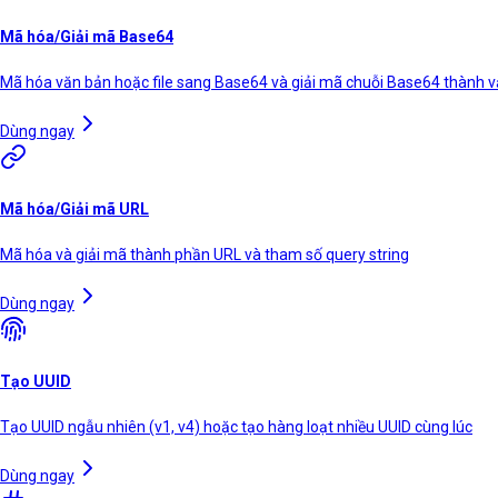
Mã hóa/Giải mã Base64
Mã hóa văn bản hoặc file sang Base64 và giải mã chuỗi Base64 thành 
Dùng ngay
Mã hóa/Giải mã URL
Mã hóa và giải mã thành phần URL và tham số query string
Dùng ngay
Tạo UUID
Tạo UUID ngẫu nhiên (v1, v4) hoặc tạo hàng loạt nhiều UUID cùng lúc
Dùng ngay