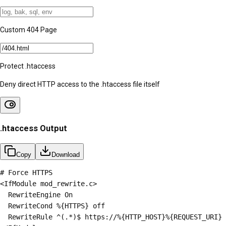
Custom 404 Page
Protect .htaccess
Deny direct HTTP access to the .htaccess file itself
.htaccess Output
Copy
Download
# Force HTTPS

<IfModule mod_rewrite.c>

  RewriteEngine On

  RewriteCond %{HTTPS} off

  RewriteRule ^(.*)$ https://%{HTTP_HOST}%{REQUEST_URI} 