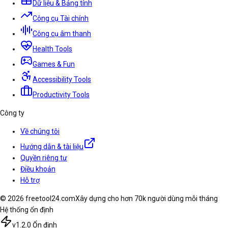
Dữ liệu & Bảng tính
Công cụ Tài chính
Công cụ âm thanh
Health Tools
Games & Fun
Accessibility Tools
Productivity Tools
Công ty
Về chúng tôi
Hướng dẫn & tài liệu
Quyền riêng tư
Điều khoản
Hỗ trợ
© 2026 freetool24.com
Xây dựng cho hơn 70k người dùng mỗi tháng
Hệ thống ổn định
v1.2.0 Ổn định