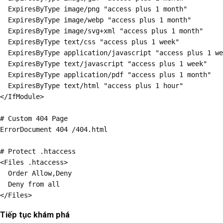
  ExpiresByType image/png "access plus 1 month"

  ExpiresByType image/webp "access plus 1 month"

  ExpiresByType image/svg+xml "access plus 1 month"

  ExpiresByType text/css "access plus 1 week"

  ExpiresByType application/javascript "access plus 1 we
  ExpiresByType text/javascript "access plus 1 week"

  ExpiresByType application/pdf "access plus 1 month"

  ExpiresByType text/html "access plus 1 hour"

</IfModule>

# Custom 404 Page

ErrorDocument 404 /404.html

# Protect .htaccess

<Files .htaccess>

  Order Allow,Deny

  Deny from all

</Files>
Tiếp tục khám phá