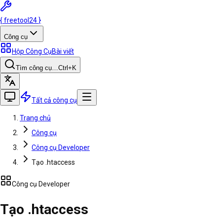
{
freetool
24
}
Công cụ
Hộp Công Cụ
Bài viết
Tìm công cụ…
Ctrl
+K
Tất cả công cụ
Trang chủ
Công cụ
Công cụ Developer
Tạo .htaccess
Công cụ Developer
Tạo .htaccess