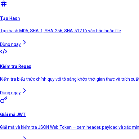
Tạo Hash
Tạo hash MD5, SHA-1, SHA-256, SHA-512 từ văn bản hoặc file
Dùng ngay
Kiểm tra Regex
Kiểm tra biểu thức chính quy với tô sáng khớp thời gian thực và trích xu
Dùng ngay
Giải mã JWT
Giải mã và kiểm tra JSON Web Token — xem header, payload và xác min