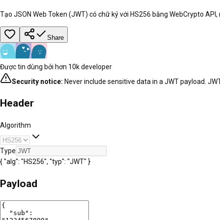
Tạo JSON Web Token (JWT) có chữ ký với HS256 bằng WebCrypto API, n
Share
Được tin dùng bởi hơn 10k developer
Security notice:
Never include sensitive data in a JWT payload. JW
Header
Algorithm
Type
{ "alg": "HS256", "typ": "JWT" }
Payload