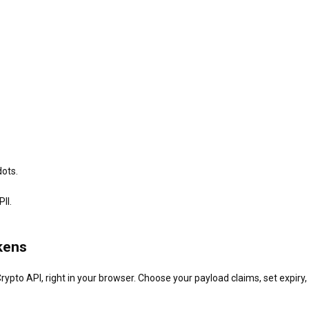
ots.
II.
kens
ypto API, right in your browser. Choose your payload claims, set expiry