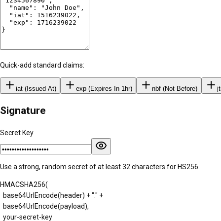
Quick-add standard claims:
iat (Issued At)
exp (Expires In 1hr)
nbf (Not Before)
j
Signature
Secret Key
Use a strong, random secret of at least 32 characters for HS256.
HMACSHA256(
base64UrlEncode(header) + "." +
base64UrlEncode(payload),
your-secret-key