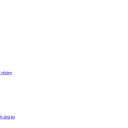
ất nhóm
h chữ ký