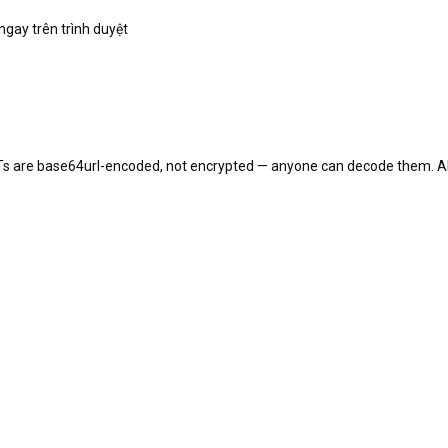
gay trên trình duyệt
Ts are base64url-encoded, not encrypted — anyone can decode them. All 