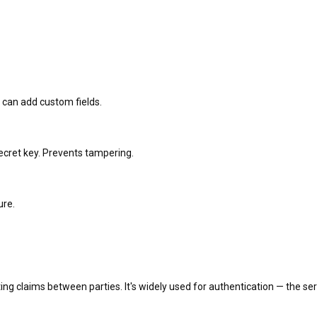
u can add custom fields.
ret key. Prevents tampering.
ure.
 claims between parties. It's widely used for authentication — the serve