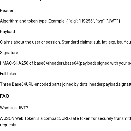
Header
Algorithm and token type. Example: { "alg": "HS256", "typ": "JWT" }
Payload
Claims about the user or session. Standard claims: sub, iat, exp, iss. Yo
Signature
HMAC-SHA256 of base64(header).base64(payload) signed with your sec
Full token
Three Base64URL-encoded parts joined by dots: header.payload.signat
FAQ
What is a JWT?
A JSON Web Token is a compact, URL-safe token for securely transmitting
requests.