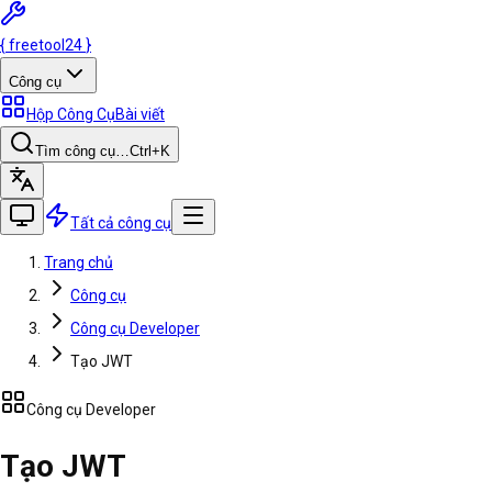
{
freetool
24
}
Công cụ
Hộp Công Cụ
Bài viết
Tìm công cụ…
Ctrl
+K
Tất cả công cụ
Trang chủ
Công cụ
Công cụ Developer
Tạo JWT
Công cụ Developer
Tạo JWT