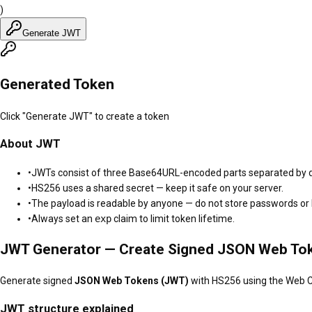
)
Generate JWT
Generated Token
Click "Generate JWT" to create a token
About JWT
•
JWTs consist of three Base64URL-encoded parts separated by d
•
HS256 uses a shared secret — keep it safe on your server.
•
The payload is readable by anyone — do not store passwords or P
•
Always set an
exp
claim to limit token lifetime.
JWT Generator — Create Signed JSON Web To
Generate signed
JSON Web Tokens (JWT)
with HS256 using the Web Cr
JWT structure explained