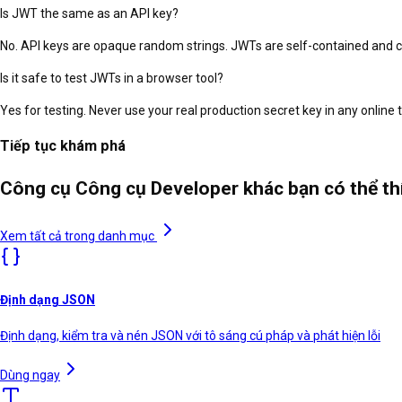
Is JWT the same as an API key?
No. API keys are opaque random strings. JWTs are self-contained and car
Is it safe to test JWTs in a browser tool?
Yes for testing. Never use your real production secret key in any online
Tiếp tục khám phá
Công cụ Công cụ Developer khác bạn có thể t
Xem tất cả trong danh mục
Định dạng JSON
Định dạng, kiểm tra và nén JSON với tô sáng cú pháp và phát hiện lỗi
Dùng ngay