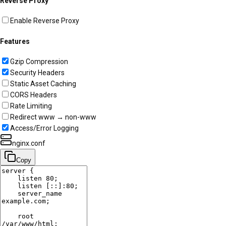
Reverse Proxy
Enable Reverse Proxy
Features
Gzip Compression
Security Headers
Static Asset Caching
CORS Headers
Rate Limiting
Redirect www → non-www
Access/Error Logging
nginx.conf
Copy