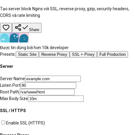
Tạo server block Nginx với SSL, reverse proxy, gzip, security headers,
CORS và rate limiting
Share
Được tin dùng bởi hơn 10k developer
Presets:
Static Site
Reverse Proxy
SSL + Proxy
Full Production
Server
Server Name
Listen Port
Root Path
Max Body Size
SSL / HTTPS
Enable SSL (HTTPS)