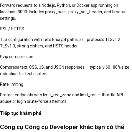
Forward requests to a Node.js, Python, or Docker app running on
localhost:3000. Includes proxy_pass, proxy_set_header, and timeout
settings.
SSL / HTTPS
TLS configuration with Let's Encrypt paths, ssl_protocols TLSv1.2
TLSv1.3, strong ciphers, and HSTS header.
Gzip compression
Compress text, CSS, JS, and JSON responses — typically 60–80% size
reduction for text content.
Rate limiting
Protect endpoints with limit_req_zone and limit_req — throttle API
abuse or login brute-force attempts.
Tiếp tục khám phá
Công cụ Công cụ Developer khác bạn có thể