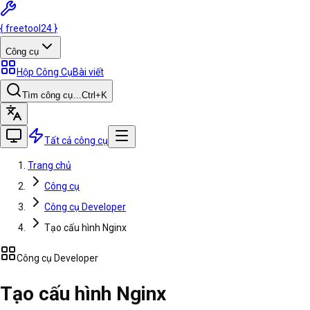
{
freetool
24
}
Công cụ
Hộp Công Cụ
Bài viết
Tìm công cụ…
Ctrl
+K
Tất cả công cụ
Trang chủ
Công cụ
Công cụ Developer
Tạo cấu hình Nginx
Công cụ Developer
Tạo cấu hình Nginx