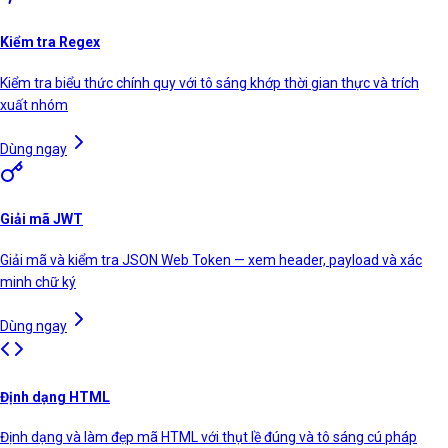
Kiểm tra Regex
Kiểm tra biểu thức chính quy với tô sáng khớp thời gian thực và trích
xuất nhóm
Dùng ngay
Giải mã JWT
Giải mã và kiểm tra JSON Web Token — xem header, payload và xác
minh chữ ký
Dùng ngay
Định dạng HTML
Định dạng và làm đẹp mã HTML với thụt lề đúng và tô sáng cú pháp