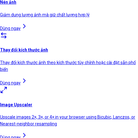
Nén ảnh
Giảm dung lượng ảnh mà giữ chất lượng hợp lý
Dùng ngay
Thay đổi kích thước ảnh
Thay đổi kích thước ảnh theo kích thước tùy chỉnh hoặc cài đặt sẵn phổ
biến
Dùng ngay
Image Upscaler
Upscale images 2×, 3×, or 4× in your browser using Bicubic, Lanczos, or
Nearest-neighbor resampling
Dùng ngay