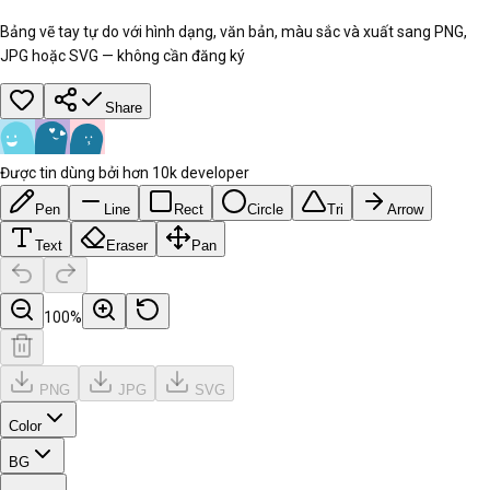
Bảng vẽ tay tự do với hình dạng, văn bản, màu sắc và xuất sang PNG,
JPG hoặc SVG — không cần đăng ký
Share
Được tin dùng bởi hơn 10k developer
Pen
Line
Rect
Circle
Tri
Arrow
Text
Eraser
Pan
100
%
PNG
JPG
SVG
Color
BG