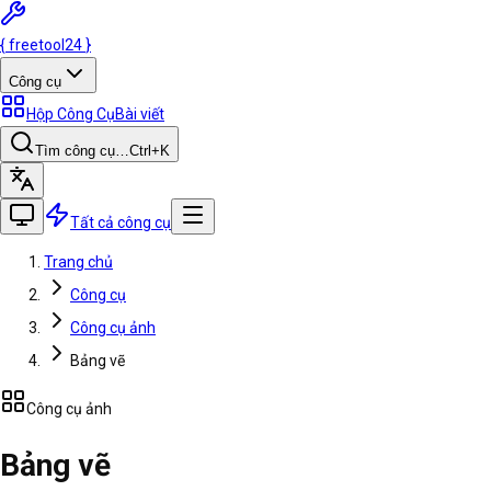
{
freetool
24
}
Công cụ
Hộp Công Cụ
Bài viết
Tìm công cụ…
Ctrl
+K
Tất cả công cụ
Trang chủ
Công cụ
Công cụ ảnh
Bảng vẽ
Công cụ ảnh
Bảng vẽ