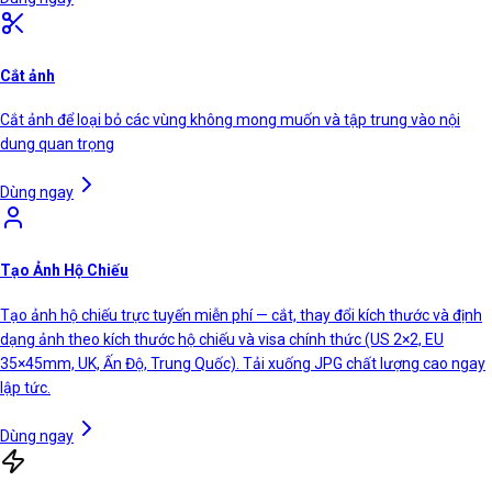
Cắt ảnh
Cắt ảnh để loại bỏ các vùng không mong muốn và tập trung vào nội
dung quan trọng
Dùng ngay
Tạo Ảnh Hộ Chiếu
Tạo ảnh hộ chiếu trực tuyến miễn phí — cắt, thay đổi kích thước và định
dạng ảnh theo kích thước hộ chiếu và visa chính thức (US 2×2, EU
35×45mm, UK, Ấn Độ, Trung Quốc). Tải xuống JPG chất lượng cao ngay
lập tức.
Dùng ngay