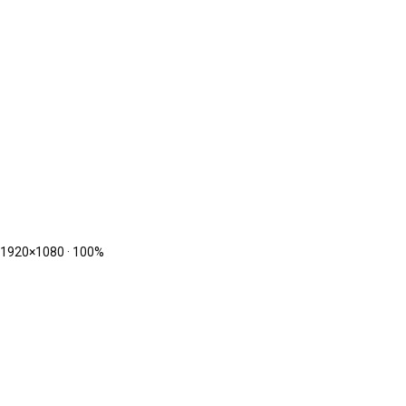
1920
×
1080
·
100
%