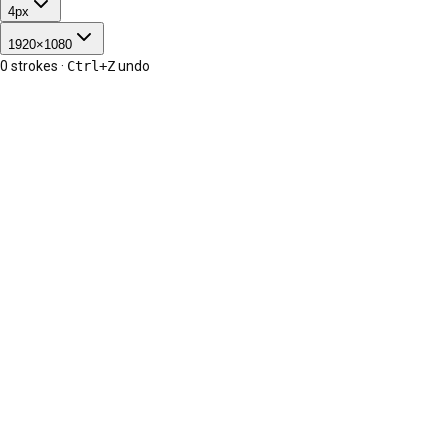
4
px
1920
×
1080
0
strokes ·
Ctrl+Z
undo