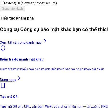
1 (fastest)
10 (slowest / most secure)
Generate Hash
Tiếp tục khám phá
Công cụ Công cụ bảo mật khác bạn có thể thí
Xem tất cả trong danh mục
Kiểm tra độ mạnh mật khẩu
Kiểm tra mật khẩu của bạn mạnh đến mức nào và nhận mẹo cải thiện
Dùng ngay
Tạo mã QR
Tạo mã QR cho URL, văn bản, Wi-Fi, vCard và nhiều hơn — tải xuống PN