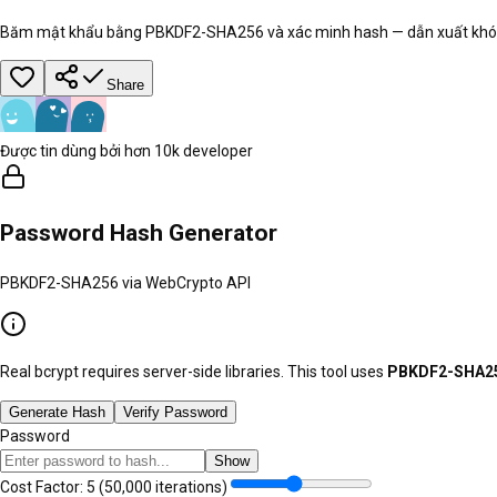
Băm mật khẩu bằng PBKDF2-SHA256 và xác minh hash — dẫn xuất khóa 
Share
Được tin dùng bởi hơn 10k developer
Password Hash Generator
PBKDF2-SHA256 via WebCrypto API
Real bcrypt requires server-side libraries. This tool uses
PBKDF2-SHA2
Generate Hash
Verify Password
Password
Show
Cost Factor:
5
(
50,000
iterations)