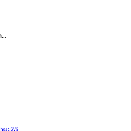
ch…
G hoặc SVG