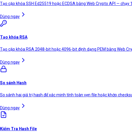
Tạo cặp khóa SSH Ed25519 hoặc ECDSA bằng Web Crypto API — chạy 10
Dùng ngay
Tạo khóa RSA
Tạo cặp khóa RSA 2048-bit hoặc 4096-bit định dạng PEM bằng Web Cryp
Dùng ngay
So sánh Hash
So sánh hai giá trị hash để xác minh tính toàn vẹn file hoặc khớp check
Dùng ngay
Kiểm Tra Hash File