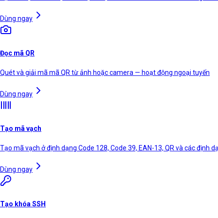
Dùng ngay
Đọc mã QR
Quét và giải mã mã QR từ ảnh hoặc camera — hoạt động ngoại tuyến
Dùng ngay
Tạo mã vạch
Tạo mã vạch ở định dạng Code 128, Code 39, EAN-13, QR và các định d
Dùng ngay
Tạo khóa SSH