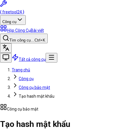
{
freetool
24
}
Công cụ
Hộp Công Cụ
Bài viết
Tìm công cụ…
Ctrl
+K
Tất cả công cụ
Trang chủ
Công cụ
Công cụ bảo mật
Tạo hash mật khẩu
Công cụ bảo mật
Tạo hash mật khẩu