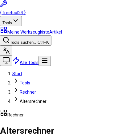
{
freetool
24
}
Tools
Meine Werkzeugkiste
Artikel
Tools suchen…
Ctrl
+K
Alle Tools
Start
Tools
Rechner
Altersrechner
Rechner
Altersrechner