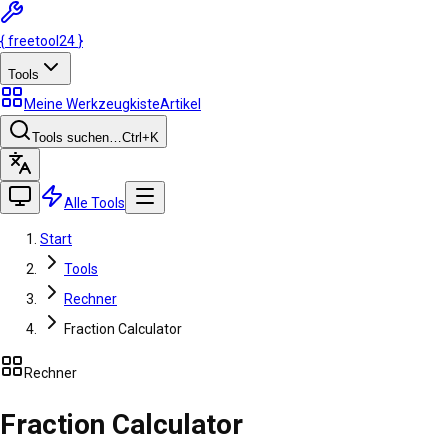
{
freetool
24
}
Tools
Meine Werkzeugkiste
Artikel
Tools suchen…
Ctrl
+K
Alle Tools
Start
Tools
Rechner
Fraction Calculator
Rechner
Fraction Calculator