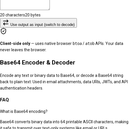
20
characters
20
bytes
Use output as input (
switch to decode
)
Client-side only
— uses native browser
btoa
/
atob
APIs. Your data
never leaves the browser.
Base64 Encoder & Decoder
Encode any text or binary data to Base64, or decode a Base64 string
back to plain text. Used in email attachments, data URIs, JWTs, and API
authentication headers.
FAQ
What is Base64 encoding?
Base64 converts binary data into 64 printable ASCII characters, making
it safe to transmit over text-only systems like email or URLs.