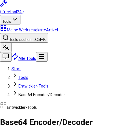
{
freetool
24
}
Tools
Meine Werkzeugkiste
Artikel
Tools suchen…
Ctrl
+K
Alle Tools
Start
Tools
Entwickler-Tools
Base64 Encoder/Decoder
Entwickler-Tools
Base64 Encoder/Decoder