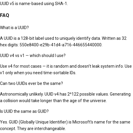
UUID v5 is name-based using SHA-1.
FAQ
What is a UUID?
A UUID is a 128-bit label used to uniquely identify data. Written as 32
hex digits: 550e8400-e29b-41d4-a716-446655440000.
UUID v4 vs v1 — which should I use?
Use v4 for most cases — it is random and doesn't leak system info. Use
v1 only when you need time-sortable IDs.
Can two UUIDs ever be the same?
Astronomically unlikely. UUID v4 has 2^122 possible values. Generating
a collision would take longer than the age of the universe.
Is UUID the same as GUID?
Yes. GUID (Globally Unique Identifier) is Microsoft's name for the same
concept. They are interchangeable.