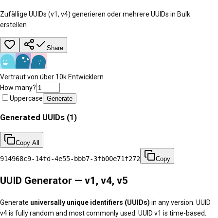
Zufällige UUIDs (v1, v4) generieren oder mehrere UUIDs in Bulk
erstellen
Share
Vertraut von über 10k Entwicklern
How many?
Uppercase
Generate
Generated UUIDs (
1
)
Copy All
914968c9-14fd-4e55-bbb7-3fb00e71f272
Copy
UUID Generator — v1, v4, v5
Generate
universally unique identifiers (UUIDs)
in any version. UUID
v4 is fully random and most commonly used. UUID v1 is time-based.