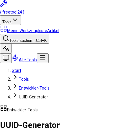
{
freetool
24
}
Tools
Meine Werkzeugkiste
Artikel
Tools suchen…
Ctrl
+K
Alle Tools
Start
Tools
Entwickler-Tools
UUID-Generator
Entwickler-Tools
UUID-Generator