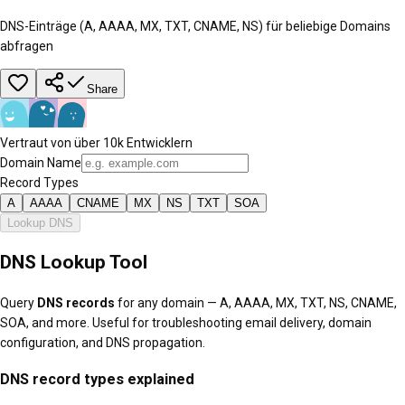
DNS-Einträge (A, AAAA, MX, TXT, CNAME, NS) für beliebige Domains
abfragen
Share
Vertraut von über 10k Entwicklern
Domain Name
Record Types
A
AAAA
CNAME
MX
NS
TXT
SOA
Lookup DNS
DNS Lookup Tool
Query
DNS records
for any domain — A, AAAA, MX, TXT, NS, CNAME,
SOA, and more. Useful for troubleshooting email delivery, domain
configuration, and DNS propagation.
DNS record types explained