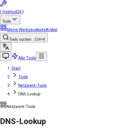
{
freetool
24
}
Tools
Meine Werkzeugkiste
Artikel
Tools suchen…
Ctrl
+K
Alle Tools
Start
Tools
Netzwerk-Tools
DNS-Lookup
Netzwerk-Tools
DNS-Lookup