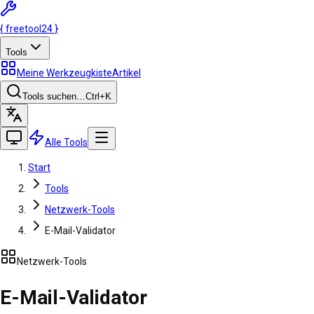
{
freetool
24
}
Tools
Meine Werkzeugkiste
Artikel
Tools suchen…
Ctrl
+K
Alle Tools
Start
Tools
Netzwerk-Tools
E-Mail-Validator
Netzwerk-Tools
E-Mail-Validator