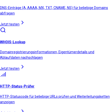
DNS-Einträge (A, AAAA, MX, TXT, CNAME, NS) für beliebige Domains
abfragen
Jetzt testen
WHOIS-Lookup
Domainregistrierungsinformationen, Eigentümerdetails und
Ablaufdaten nachschlagen
Jetzt testen
HTTP-Status-Prüfer
HTTP-Statuscode für beliebige URLs prüfen und Weiterleitungsketten
anzeigen