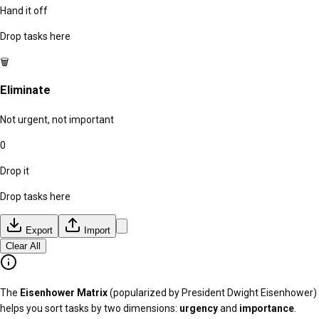
Hand it off
Drop tasks here
🗑️
Eliminate
Not urgent, not important
0
Drop it
Drop tasks here
Export
Import
Clear All
The
Eisenhower Matrix
(popularized by President Dwight Eisenhower)
helps you sort tasks by two dimensions:
urgency
and
importance
.