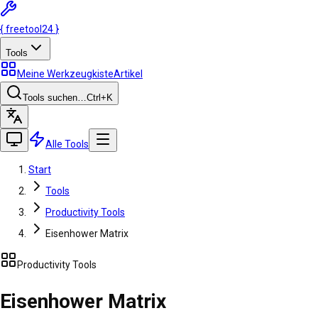
{
freetool
24
}
Tools
Meine Werkzeugkiste
Artikel
Tools suchen…
Ctrl
+K
Alle Tools
Start
Tools
Productivity Tools
Eisenhower Matrix
Productivity Tools
Eisenhower Matrix