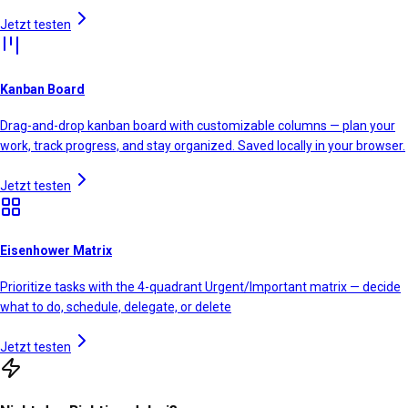
Jetzt testen
Kanban Board
Drag-and-drop kanban board with customizable columns — plan your
work, track progress, and stay organized. Saved locally in your browser.
Jetzt testen
Eisenhower Matrix
Prioritize tasks with the 4-quadrant Urgent/Important matrix — decide
what to do, schedule, delegate, or delete
Jetzt testen