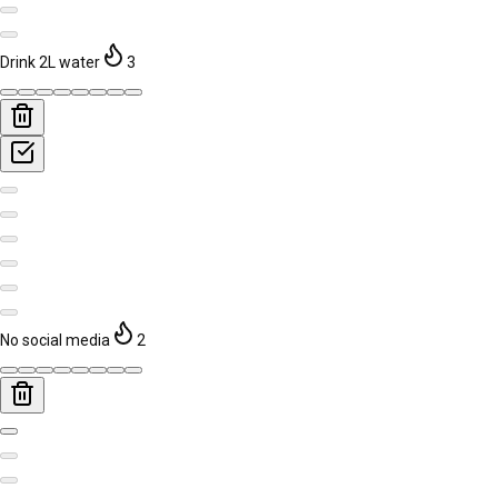
Drink 2L water
3
No social media
2