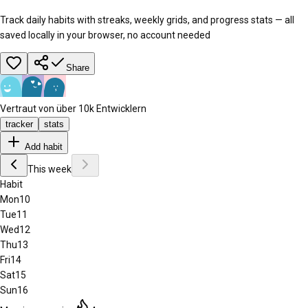
Track daily habits with streaks, weekly grids, and progress stats — all
saved locally in your browser, no account needed
Share
Vertraut von über 10k Entwicklern
tracker
stats
Add habit
This week
Habit
Mon
10
Tue
11
Wed
12
Thu
13
Fri
14
Sat
15
Sun
16