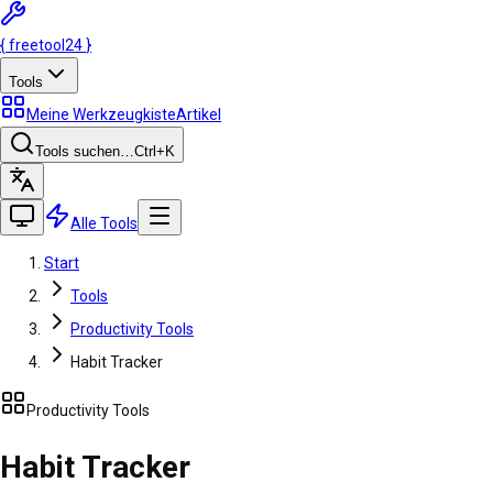
{
freetool
24
}
Tools
Meine Werkzeugkiste
Artikel
Tools suchen…
Ctrl
+K
Alle Tools
Start
Tools
Productivity Tools
Habit Tracker
Productivity Tools
Habit Tracker