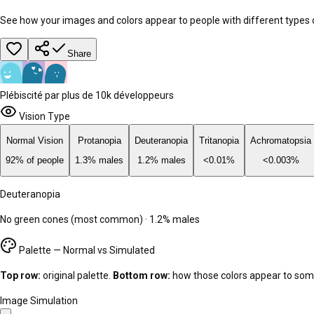
See how your images and colors appear to people with different types o
Share
Plébiscité par plus de 10k développeurs
Vision Type
Normal Vision
Protanopia
Deuteranopia
Tritanopia
Achromatopsia
92% of people
1.3% males
1.2% males
<0.01%
<0.003%
Deuteranopia
No green cones (most common)
·
1.2% males
Palette — Normal vs Simulated
Top row:
original palette.
Bottom row:
how those colors appear to so
Image Simulation