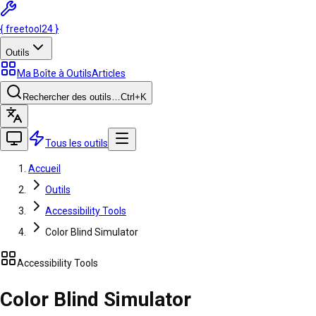
{
freetool
24
}
Outils
Ma Boîte à Outils
Articles
Rechercher des outils…
Ctrl
+K
Tous les outils
Accueil
Outils
Accessibility Tools
Color Blind Simulator
Accessibility Tools
Color Blind Simulator