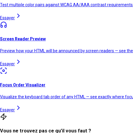
Test multiple color pairs against WCAG AA/AAA contrast requirements at
Essayer
Screen Reader Preview
Preview how your HTML will be announced by screen readers — see the 
Essayer
Focus Order Visualizer
Visualize the keyboard tab order of any HTML — see exactly where focu
Essayer
Vous ne trouvez pas ce qu'il vous faut ?