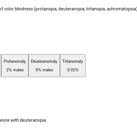
f color blindness (protanopia, deuteranopia, tritanopia, achromatopsia
Protanomaly
Deuteranomaly
Tritanomaly
1% males
5% males
0.01%
meone with
deuteranopia
.