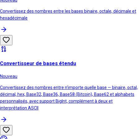
Nouveau
Convertissez des nombres entre les bases binaire, octale, décimale et
hexadécimale
Convertisseur de bases étendu
Nouveau
Convertissez des nombres entre n'importe quelle base — binaire, octal,
décimal, hex, Base32, Base36, Base58 (Bitcoin), Base62 et alphabets
personnalisés, avec support BigInt, complément à deux et
interprétation ASCII