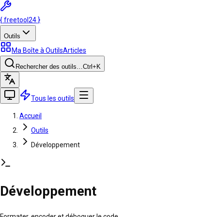
{
freetool
24
}
Outils
Ma Boîte à Outils
Articles
Rechercher des outils…
Ctrl
+K
Tous les outils
Accueil
Outils
Développement
Développement
Formater, encoder et déboguer le code