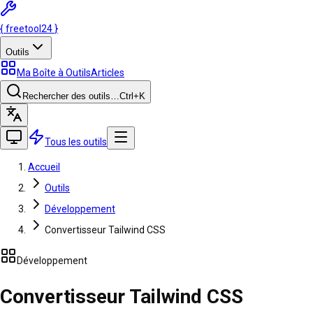
{
freetool
24
}
Outils
Ma Boîte à Outils
Articles
Rechercher des outils…
Ctrl
+K
Tous les outils
Accueil
Outils
Développement
Convertisseur Tailwind CSS
Développement
Convertisseur Tailwind CSS