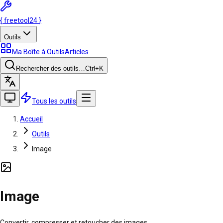
{
freetool
24
}
Outils
Ma Boîte à Outils
Articles
Rechercher des outils…
Ctrl
+K
Tous les outils
Accueil
Outils
Image
Image
Convertir, compresser et retoucher des images