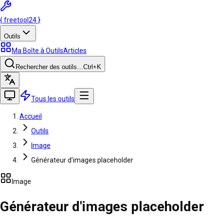
{
freetool
24
}
Outils
Ma Boîte à Outils
Articles
Rechercher des outils…
Ctrl
+K
Tous les outils
Accueil
Outils
Image
Générateur d'images placeholder
Image
Générateur d'images placeholder