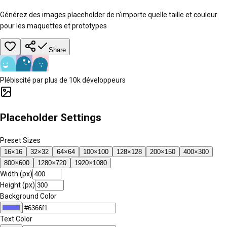
Générez des images placeholder de n'importe quelle taille et couleur
pour les maquettes et prototypes
Share
Plébiscité par plus de 10k développeurs
Placeholder Settings
Preset Sizes
16
×
16
32
×
32
64
×
64
100
×
100
128
×
128
200
×
150
400
×
300
800
×
600
1280
×
720
1920
×
1080
Width (px)
Height (px)
Background Color
Text Color