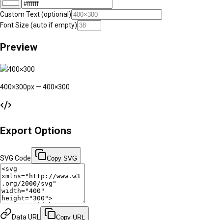
Custom Text (optional)
Font Size (auto if empty)
Preview
400
×
300
px —
400×300
Export Options
SVG Code
Copy SVG
Data URL
Copy URL