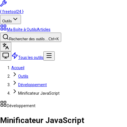
{
freetool
24
}
Outils
Ma Boîte à Outils
Articles
Rechercher des outils…
Ctrl
+K
Tous les outils
Accueil
Outils
Développement
Minificateur JavaScript
Développement
Minificateur JavaScript