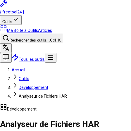
{
freetool
24
}
Outils
Ma Boîte à Outils
Articles
Rechercher des outils…
Ctrl
+K
Tous les outils
Accueil
Outils
Développement
Analyseur de Fichiers HAR
Développement
Analyseur de Fichiers HAR