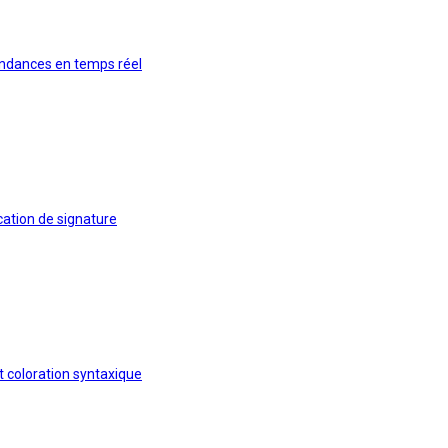
ondances en temps réel
cation de signature
 coloration syntaxique