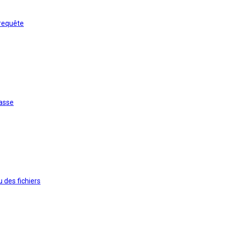
requête
masse
des fichiers