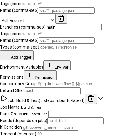
Tags (comma-sep)
Paths (comma-sep)
Branches (comma-sep)
Tags (comma-sep)
Paths (comma-sep)
Types (comma-sep)
Add Trigger
Environment Variables
Env Var
Permissions
Permission
Concurrency Group
Default Shell
Job:
Build & Test
(
5
steps ·
ubuntu-latest
)
Job Name
Runs On
Needs (depends on jobs)
If Condition
Timeout (minutes)