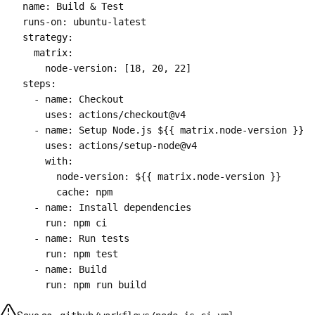
    name: Build & Test

    runs-on: ubuntu-latest

    strategy:

      matrix:

        node-version: [18, 20, 22]

    steps:

      - name: Checkout

        uses: actions/checkout@v4

      - name: Setup Node.js ${{ matrix.node-version }}

        uses: actions/setup-node@v4

        with:

          node-version: ${{ matrix.node-version }}

          cache: npm

      - name: Install dependencies

        run: npm ci

      - name: Run tests

        run: npm test

      - name: Build
