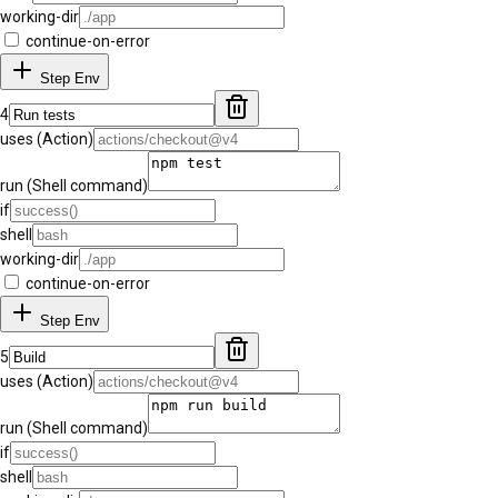
working-dir
continue-on-error
Step Env
4
uses (Action)
run (Shell command)
if
shell
working-dir
continue-on-error
Step Env
5
uses (Action)
run (Shell command)
if
shell