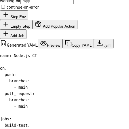
working-dir
continue-on-error
Step Env
Empty Step
Add Popular Action
Add Job
Generated YAML
Preview
Copy YAML
.yml
name: Node.js CI

on:

  push:

    branches:

      - main

  pull_request:

    branches:

      - main

jobs:

  build-test:
