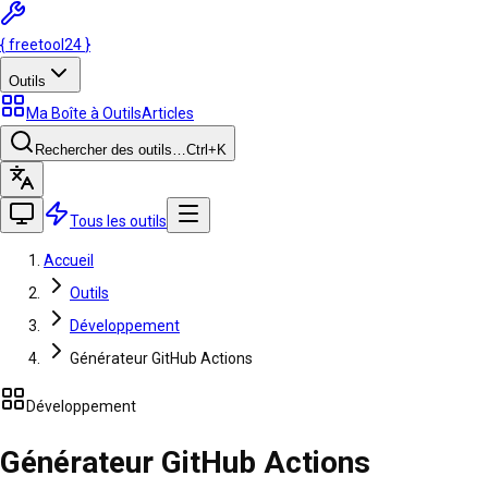
{
freetool
24
}
Outils
Ma Boîte à Outils
Articles
Rechercher des outils…
Ctrl
+K
Tous les outils
Accueil
Outils
Développement
Générateur GitHub Actions
Développement
Générateur GitHub Actions