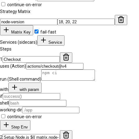
continue-on-error
Strategy Matrix
fail-fast
Matrix Key
Services (sidecars)
Service
Steps
1
uses (Action)
run (Shell command)
with
with param
if
shell
working-dir
continue-on-error
Step Env
2