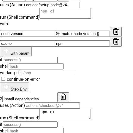
uses (Action)
run (Shell command)
with
with param
if
shell
working-dir
continue-on-error
Step Env
3
uses (Action)
run (Shell command)
if
shell