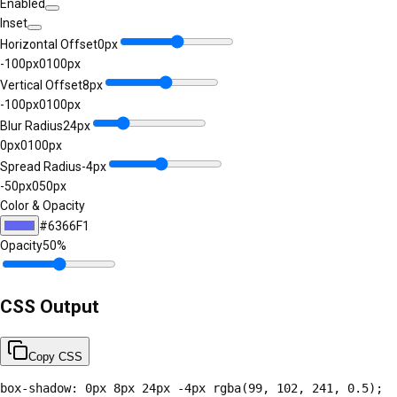
Enabled
Inset
Horizontal Offset
0
px
-100
px
0
100
px
Vertical Offset
8
px
-100
px
0
100
px
Blur Radius
24
px
0
px
0
100
px
Spread Radius
-4
px
-50
px
0
50
px
Color & Opacity
#6366F1
Opacity
50
%
CSS Output
Copy CSS
box-shadow: 0px 8px 24px -4px rgba(99, 102, 241, 0.5);