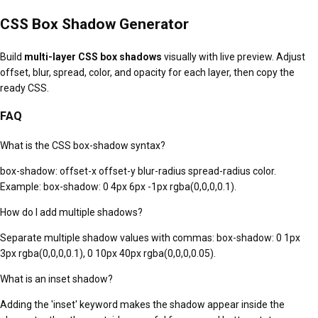
CSS Box Shadow Generator
Build
multi-layer CSS box shadows
visually with live preview. Adjust
offset, blur, spread, color, and opacity for each layer, then copy the
ready CSS.
FAQ
What is the CSS box-shadow syntax?
box-shadow: offset-x offset-y blur-radius spread-radius color.
Example: box-shadow: 0 4px 6px -1px rgba(0,0,0,0.1).
How do I add multiple shadows?
Separate multiple shadow values with commas: box-shadow: 0 1px
3px rgba(0,0,0,0.1), 0 10px 40px rgba(0,0,0,0.05).
What is an inset shadow?
Adding the 'inset' keyword makes the shadow appear inside the