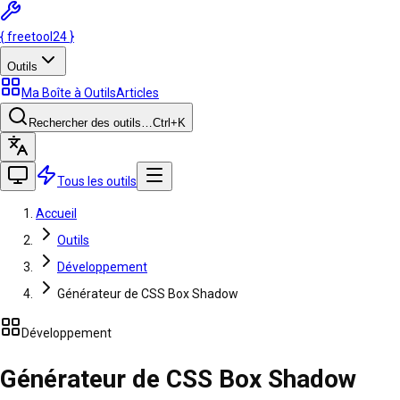
{
freetool
24
}
Outils
Ma Boîte à Outils
Articles
Rechercher des outils…
Ctrl
+K
Tous les outils
Accueil
Outils
Développement
Générateur de CSS Box Shadow
Développement
Générateur de CSS Box Shadow